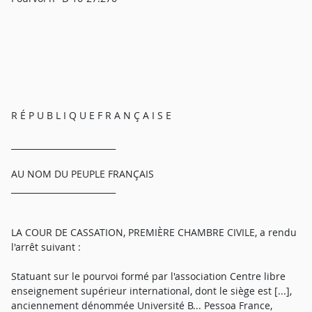
R É P U B L I Q U E F R A N Ç A I S E
_________________________
AU NOM DU PEUPLE FRANÇAIS
_________________________
LA COUR DE CASSATION, PREMIÈRE CHAMBRE CIVILE, a rendu
l'arrêt suivant :
Statuant sur le pourvoi formé par l'association Centre libre
enseignement supérieur international, dont le siège est [...],
anciennement dénommée Université B... Pessoa France,