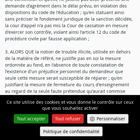
demande d'agrément dans le délai prévu, en violation des
dispositions du code de l'éducation ; qu'en statuant ainsi
sans préciser le fondement juridique de la sanction décidée,
la cour d'appel n'a pas mis la Cour de cassation en mesure
d'exercer son contrôle, violant ainsi l'article 12 du code de
procédure civile par fausse application ;
3. ALORS QUE la notion de trouble illicite, utilisée en dehors
de la matière de référé, ne justifie pas en soi la mesure
ordonnée au fond, en l'absence de toute constatation de
l'existence d'un préjudice personnel du demandeur que
seule cette mesure serait susceptible de réparer ; qu'en
justifiant la mesure de fermeture du cours d'enseignement
au regard de la seule faute prétendue qu'aurait commise
l'association Clesi en ne respectant pas des dispositions
Ce site utilise des cookies et vous donne le contrôle sur ceux
législatives ou réglementaires, sans constater le préjudice
que vous souhaitez activer
subi par la FSDL, ni a fortiori la proportion de la mesure
ordonnée au préjudice subi, la cour d'appel a privé sa
Tout accepter
Tout refuser
Personnaliser
décision de base légale au regard des articles 1240 nouveau
et suivants du code civil ;
Politique de confidentialité
Queue-Fair
Menu