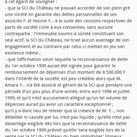
à cet égard de souligner :
- que la SCI du Château ne pouvait accorder de son plein gré
une sûreté en garantie des dettes personnelles de ses
associés F. et Hocine Y... à la suite des cessions respectives de
parts de société civile à eux consenties, sans aucune
contrepartie : l'immeuble soumis à sûreté constituant son
seul actif, la SCI du Château, ne tirait aucun avantage de son
engagement et au contraire par celui-ci mettait en jeu son
existence même ;
- que l'affirmation selon laquelle la reconnaissance de dette
du 1er octobre 1999 aurait été signée pour garantir le
remboursement de dépenses d'un montant de 8.500.000 F
dans l'intérêt de la société, est peu crédible alors que M.
Amara Y... n'a été associé et gérant de la SCI que pendant une
période d'un peu plus d'une année, entre avril 1998 et juillet
1999, et qu'il n'est aucunement allégué qu'un tel volume de
dépenses aurait pu avoir un caractère exceptionnel ;
qu'il y a donc lieu de relever que la créance de M. Y..., non
détaillée ni causée par lui, n'est pas liquide ; qu'elle n'est pas
davantage exigible dès lors que la reconnaissance de dette
du 1er octobre 1999 prévoit qu'elle 'sera exigible lors de la
vente par la SCI du Château du bien immobilier' litigieux ;