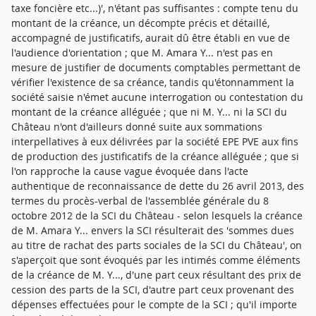
taxe foncière etc...)', n'étant pas suffisantes : compte tenu du
montant de la créance, un décompte précis et détaillé,
accompagné de justificatifs, aurait dû être établi en vue de
l'audience d'orientation ; que M. Amara Y... n'est pas en
mesure de justifier de documents comptables permettant de
vérifier l'existence de sa créance, tandis qu'étonnamment la
société saisie n'émet aucune interrogation ou contestation du
montant de la créance alléguée ; que ni M. Y... ni la SCI du
Château n'ont d'ailleurs donné suite aux sommations
interpellatives à eux délivrées par la société EPE PVE aux fins
de production des justificatifs de la créance alléguée ; que si
l'on rapproche la cause vague évoquée dans l'acte
authentique de reconnaissance de dette du 26 avril 2013, des
termes du procès-verbal de l'assemblée générale du 8
octobre 2012 de la SCI du Château - selon lesquels la créance
de M. Amara Y... envers la SCI résulterait des 'sommes dues
au titre de rachat des parts sociales de la SCI du Château', on
s'aperçoit que sont évoqués par les intimés comme éléments
de la créance de M. Y..., d'une part ceux résultant des prix de
cession des parts de la SCI, d'autre part ceux provenant des
dépenses effectuées pour le compte de la SCI ; qu'il importe