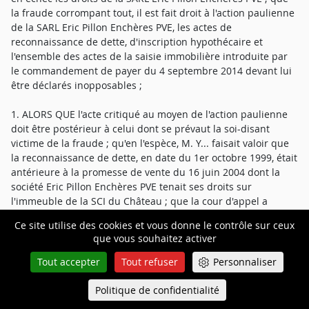
la fraude corrompant tout, il est fait droit à l'action paulienne
de la SARL Eric Pillon Enchères PVE, les actes de
reconnaissance de dette, d'inscription hypothécaire et
l'ensemble des actes de la saisie immobilière introduite par
le commandement de payer du 4 septembre 2014 devant lui
être déclarés inopposables ;
1. ALORS QUE l'acte critiqué au moyen de l'action paulienne
doit être postérieur à celui dont se prévaut la soi-disant
victime de la fraude ; qu'en l'espèce, M. Y... faisait valoir que
la reconnaissance de dette, en date du 1er octobre 1999, était
antérieure à la promesse de vente du 16 juin 2004 dont la
société Eric Pillon Enchères PVE tenait ses droits sur
l'immeuble de la SCI du Château ; que la cour d'appel a
constaté, comme le faisait valoir M. Y..., que les notaires
Ce site utilise des cookies et vous donne le contrôle sur ceux
avaient été avisés de cette reconnaissance de dette avant la
que vous souhaitez activer
conclusion de la promesse ; qu'en jugeant néanmoins
frauduleux la reconnaissance de dette du 1er octobre 1999 et
Tout accepter
Tout refuser
Personnaliser
les actes subséquents, la cour d'appel a violé l'article 1167 du
code civil en sa rédaction applicable en l'espèce ;
Politique de confidentialité
Queue-Fair
Menu