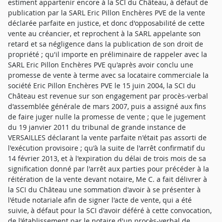
estiment appartenir encore à la SCI du Château, à défaut de
publication par la SARL Eric Pillon Enchères PVE de la vente
déclarée parfaite en justice, et donc d'opposabilité de cette
vente au créancier, et reprochent à la SARL appelante son
retard et sa négligence dans la publication de son droit de
propriété ; qu'il importe en préliminaire de rappeler avec la
SARL Eric Pillon Enchères PVE qu'après avoir conclu une
promesse de vente à terme avec sa locataire commerciale la
société Eric Pillon Enchères PVE le 15 juin 2004, la SCI du
Château est revenue sur son engagement par procès-verbal
d'assemblée générale de mars 2007, puis a assigné aux fins
de faire juger nulle la promesse de vente ; que le jugement
du 19 janvier 2011 du tribunal de grande instance de
VERSAILLES déclarant la vente parfaite n'était pas assorti de
l'exécution provisoire ; qu'à la suite de l'arrêt confirmatif du
14 février 2013, et à l'expiration du délai de trois mois de sa
signification donné par l'arrêt aux parties pour précéder à la
réitération de la vente devant notaire, Me C. a fait délivrer à
la SCI du Château une sommation d'avoir à se présenter à
l'étude notariale afin de signer l'acte de vente, qui a été
suivie, à défaut pour la SCI d'avoir déféré à cette convocation,
de l'établissement par le notaire d'un procès-verbal de