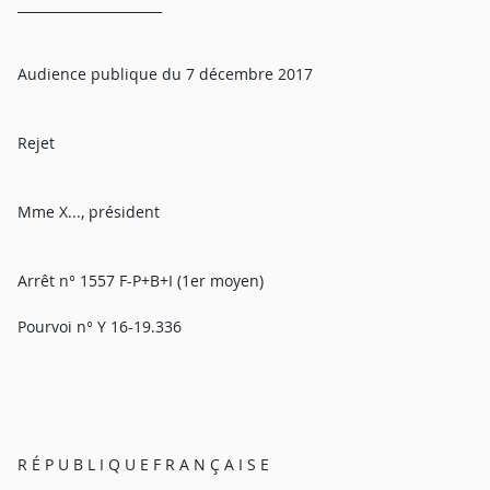
______________________
Audience publique du 7 décembre 2017
Rejet
Mme X..., président
Arrêt n° 1557 F-P+B+I (1er moyen)
Pourvoi n° Y 16-19.336
R É P U B L I Q U E F R A N Ç A I S E