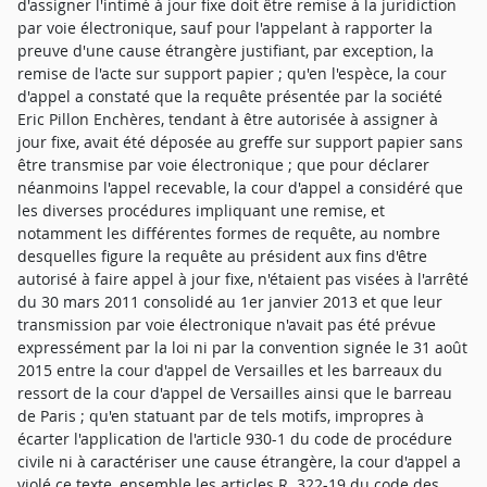
d'assigner l'intimé à jour fixe doit être remise à la juridiction
par voie électronique, sauf pour l'appelant à rapporter la
preuve d'une cause étrangère justifiant, par exception, la
remise de l'acte sur support papier ; qu'en l'espèce, la cour
d'appel a constaté que la requête présentée par la société
Eric Pillon Enchères, tendant à être autorisée à assigner à
jour fixe, avait été déposée au greffe sur support papier sans
être transmise par voie électronique ; que pour déclarer
néanmoins l'appel recevable, la cour d'appel a considéré que
les diverses procédures impliquant une remise, et
notamment les différentes formes de requête, au nombre
desquelles figure la requête au président aux fins d'être
autorisé à faire appel à jour fixe, n'étaient pas visées à l'arrêté
du 30 mars 2011 consolidé au 1er janvier 2013 et que leur
transmission par voie électronique n'avait pas été prévue
expressément par la loi ni par la convention signée le 31 août
2015 entre la cour d'appel de Versailles et les barreaux du
ressort de la cour d'appel de Versailles ainsi que le barreau
de Paris ; qu'en statuant par de tels motifs, impropres à
écarter l'application de l'article 930-1 du code de procédure
civile ni à caractériser une cause étrangère, la cour d'appel a
violé ce texte, ensemble les articles R. 322-19 du code des