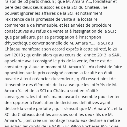
raison de 50 parts chacun ; que M. Amara Y..., fondateur et
père des deux seuls associés de la SCI du Château, ne
pouvait ignorer les affaires de la SCI, et notamment
l'existence de la promesse de vente à la locataire
commerciale de l'immeuble, et les années de procédure
consécutives au refus de vente et à l'assignation de la SCI ;
que par ailleurs, par sa participation à l'inscription
d'hypothèque conventionnelle de M. Amara Y..., la SCI du
Château manifestait son accord exprès à cette sûreté, le 26
avril 2013 ; qu'enfin alors qu'au cours de l'année 2013 la SARL
appelante avait consigné le prix de la vente, force est de
constater qu'à aucun moment M. Amara Y... n'a choisi de faire
opposition sur le prix consigné comme la faculté en était
ouverte à tout créancier du vendeur ; qu'il ressort ainsi de
l'ensemble des éléments de la cause que les intérêts de M.
Amara Y... et de la SCI du Château sont en réalité
convergents, les intimés manoeuvrant ensemble pour tenter
de s'opposer à l'exécution de décisions définitives ayant
déclaré la vente parfaite ; qu'il s'ensuit que M. Amara Y... et la
SCI du Château, dont les associés sont les deux fils de M.
Amara Y..., ont créé un montage frauduleux destiné à mettre
en échec les droits de la SARL Eric Pillon Enchères PVE ; que