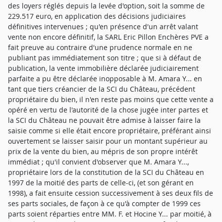
des loyers réglés depuis la levée d'option, soit la somme de
229.517 euro, en application des décisions judiciaires
définitives intervenues ; qu'en présence d'un arrêt valant
vente non encore définitif, la SARL Eric Pillon Enchères PVE a
fait preuve au contraire d'une prudence normale en ne
publiant pas immédiatement son titre ; que si à défaut de
publication, la vente immobilière déclarée judiciairement
parfaite a pu être déclarée inopposable à M. Amara Y... en
tant que tiers créancier de la SCI du Château, précédent
propriétaire du bien, il n'en reste pas moins que cette vente a
opéré en vertu de l'autorité de la chose jugée inter partes et
la SCI du Château ne pouvait être admise à laisser faire la
saisie comme si elle était encore propriétaire, préférant ainsi
ouvertement se laisser saisir pour un montant supérieur au
prix de la vente du bien, au mépris de son propre intérêt
immédiat ; qu'il convient d'observer que M. Amara Y...,
propriétaire lors de la constitution de la SCI du Château en
1997 de la moitié des parts de celle-ci, (et son gérant en
1998), a fait ensuite cession successivement à ses deux fils de
ses parts sociales, de façon à ce qu'à compter de 1999 ces
parts soient réparties entre MM. F. et Hocine Y... par moitié, à