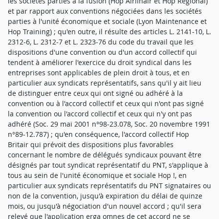
les sociétés parties à la fusion (Hop Airlinair et Hop Régional)
et par rapport aux conventions négociées dans les sociétés
parties à l'unité économique et sociale (Lyon Maintenance et
Hop Training) ; qu'en outre, il résulte des articles L. 2141-10, L.
2312-6, L. 2312-7 et L. 2323-76 du code du travail que les
dispositions d'une convention ou d'un accord collectif qui
tendent à améliorer l'exercice du droit syndical dans les
entreprises sont applicables de plein droit à tous, et en
particulier aux syndicats représentatifs, sans qu'il y ait lieu
de distinguer entre ceux qui ont signé ou adhéré à la
convention ou à l'accord collectif et ceux qui n'ont pas signé
la convention ou l'accord collectif et ceux qui n'y ont pas
adhéré (Soc. 29 mai 2001 n°98-23.078, Soc. 20 novembre 1991
n°89-12.787) ; qu'en conséquence, l'accord collectif Hop
Britair qui prévoit des dispositions plus favorables
concernant le nombre de délégués syndicaux pouvant être
désignés par tout syndicat représentatif du PNT, s'applique à
tous au sein de l'unité économique et sociale Hop !, en
particulier aux syndicats représentatifs du PNT signataires ou
non de la convention, jusqu'à expiration du délai de quinze
mois, ou jusqu'à négociation d'un nouvel accord ; qu'il sera
relevé que l'application erga omnes de cet accord ne se