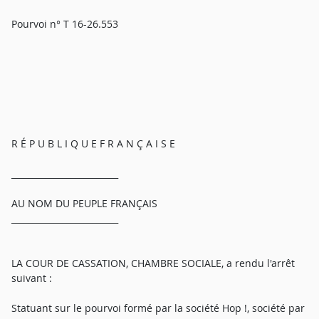
Pourvoi n° T 16-26.553
R É P U B L I Q U E F R A N Ç A I S E
_________________________
AU NOM DU PEUPLE FRANÇAIS
_________________________
LA COUR DE CASSATION, CHAMBRE SOCIALE, a rendu l'arrêt
suivant :
Statuant sur le pourvoi formé par la société Hop !, société par