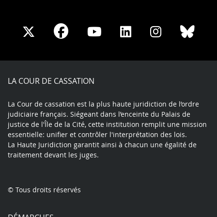
Share
Share
Share
Share
Sha
Share
on
on
on
on
on
on
Facebook
X
Youtube
LinkedIn
Instagram
Blue
play
LA COUR DE CASSATION
La Cour de cassation est la plus haute juridiction de l’ordre
judiciaire français. Siégeant dans l’enceinte du Palais de
justice de l'Île de la Cité, cette institution remplit une mission
essentielle: unifier et contrôler l'interprétation des lois.
La Haute Juridiction garantit ainsi à chacun une égalité de
traitement devant les juges.
© Tous droits réservés