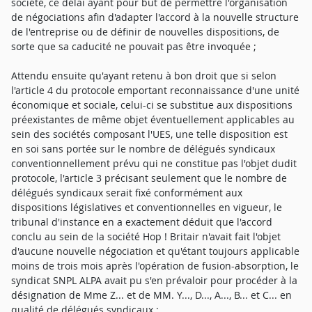
société, ce délai ayant pour but de permettre l'organisation
de négociations afin d'adapter l'accord à la nouvelle structure
de l'entreprise ou de définir de nouvelles dispositions, de
sorte que sa caducité ne pouvait pas être invoquée ;
Attendu ensuite qu'ayant retenu à bon droit que si selon
l'article 4 du protocole emportant reconnaissance d'une unité
économique et sociale, celui-ci se substitue aux dispositions
préexistantes de même objet éventuellement applicables au
sein des sociétés composant l'UES, une telle disposition est
en soi sans portée sur le nombre de délégués syndicaux
conventionnellement prévu qui ne constitue pas l'objet dudit
protocole, l'article 3 précisant seulement que le nombre de
délégués syndicaux serait fixé conformément aux
dispositions législatives et conventionnelles en vigueur, le
tribunal d'instance en a exactement déduit que l'accord
conclu au sein de la société Hop ! Britair n'avait fait l'objet
d'aucune nouvelle négociation et qu'étant toujours applicable
moins de trois mois après l'opération de fusion-absorption, le
syndicat SNPL ALPA avait pu s'en prévaloir pour procéder à la
désignation de Mme Z... et de MM. Y..., D..., A..., B... et C... en
qualité de délégués syndicaux ;