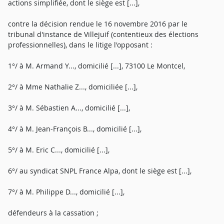
actions simplifiée, dont le siège est [...],
contre la décision rendue le 16 novembre 2016 par le
tribunal d'instance de Villejuif (contentieux des élections
professionnelles), dans le litige l'opposant :
1°/ à M. Armand Y..., domicilié [...], 73100 Le Montcel,
2°/ à Mme Nathalie Z..., domiciliée [...],
3°/ à M. Sébastien A..., domicilié [...],
4°/ à M. Jean-François B..., domicilié [...],
5°/ à M. Eric C..., domicilié [...],
6°/ au syndicat SNPL France Alpa, dont le siège est [...],
7°/ à M. Philippe D..., domicilié [...],
défendeurs à la cassation ;