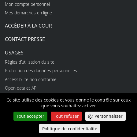
Mon compte personnel
Mes démarches en ligne
ACCÉDER À LA COUR
CONTACT PRESSE
USAGES
Règles d’utilisation du site
Protection des données personnelles
Accessibilité non conforme
Open data et API
Ce site utilise des cookies et vous donne le contrôle sur ceux
que vous souhaitez activer
INFORMATIONS
Tout accepter
Tout refuser
Personnaliser
Optimisez votre expérience utilisateur en vous créant un
compte personnel : gestion de vos notifications et de vos
Politique de confidentialité
Queue-Fair
Menu
abonnements, prise de notes à partir de n’importe quelle