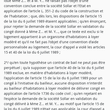
loué Mme Z... et à M. Y... ne faisait pas l'objet d'une
convention conclue entre la société Sollar et l'Etat en
application de l'article L. 351-2 du code de la construction et
de l'habitation ; que, dès lors, les dispositions de l'article 15
de la loi du 6 juillet 1989 étaient applicables ; qu'en énonçant,
pour rejeter la demande de la société Sollar en validation du
congé donné à Mme Z... et M. Y..., que ce texte est exclu si le
logement appartient à un organisme d'habitations à loyer
modéré et qu'il ne fait pas l'objet d'une convention d'aide
personnalisée au logement, la cour d'appel a violé les articles
15 et 40 de la loi du 6 juillet 1989 ;
2°/ qu'en toute hypothèse un contrat de bail ne peut pas être
perpétuel ; qu'a supposer que l'article 40 de la loi du 6 juillet
1989 exclue, en matière d'habitations à loyer modéré,
l'application de l'article 15 de la loi du 6 juillet 1989 pour un
congé à l'initiative du bailleur, aucune disposition n'interdit
au bailleur d'habitations à loyer modéré de délivrer congé en
application de l'article 1736 du code civil ; qu'en rejetant en
l'espèce la demande de la société Sollar en validation du
congé délivré à Mme Z... et M. Y... au motif que l'article 15 de
la loi du 6 juillet 1989 n'était pas applicable, la cour d'appel a