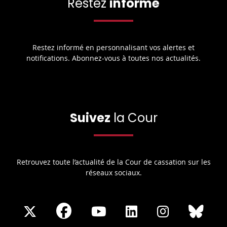
Restez
informé
Restez informé en personnalisant vos alertes et
notifications. Abonnez-vous à toutes nos actualités.
Suivez
la Cour
Retrouvez toute l’actualité de la Cour de cassation sur les
réseaux sociaux.
Share
Share
Share
Share
Sha
Share
on
on
on
on
on
on