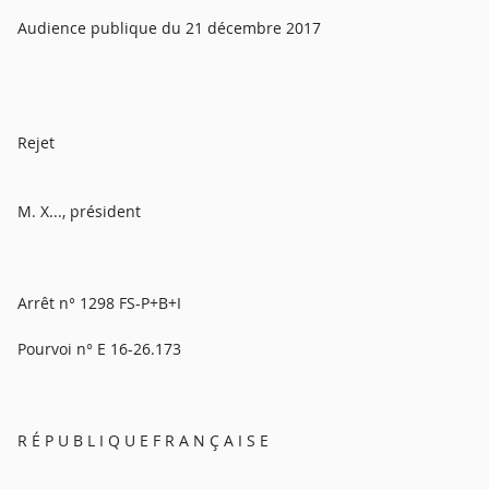
Audience publique du 21 décembre 2017
Rejet
M. X..., président
Arrêt n° 1298 FS-P+B+I
Pourvoi n° E 16-26.173
R É P U B L I Q U E F R A N Ç A I S E
_________________________