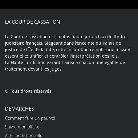
Facebook
X
Youtube
LinkedIn
Instagram
Blue
play
LA COUR DE CASSATION
La Cour de cassation est la plus haute juridiction de l’ordre
judiciaire français. Siégeant dans l’enceinte du Palais de
justice de l'Île de la Cité, cette institution remplit une mission
essentielle: unifier et contrôler l'interprétation des lois.
La Haute Juridiction garantit ainsi à chacun une égalité de
traitement devant les juges.
© Tous droits réservés
DÉMARCHES
Comment faire un pourvoi
Suivre mon affaire
Aide juridictionnelle