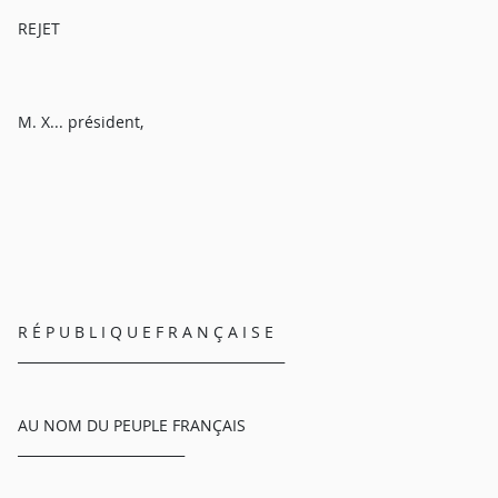
REJET
M. X... président,
R É P U B L I Q U E F R A N Ç A I S E
________________________________________
AU NOM DU PEUPLE FRANÇAIS
_________________________