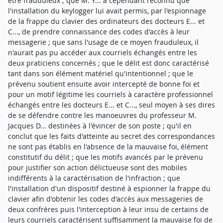
être frauduleux ; que M. Y... a cependant reconnu que
l'installation du keylogger lui avait permis, par l'espionnage
de la frappe du clavier des ordinateurs des docteurs E... et
C..., de prendre connaissance des codes d'accès à leur
messagerie ; que sans l'usage de ce moyen frauduleux, il
n'aurait pas pu accéder aux courriels échangés entre les
deux praticiens concernés ; que le délit est donc caractérisé
tant dans son élément matériel qu'intentionnel ; que le
prévenu soutient ensuite avoir intercepté de bonne foi et
pour un motif légitime les courriels à caractère professionnel
échangés entre les docteurs E... et C..., seul moyen à ses dires
de se défendre contre les manoeuvres du professeur M.
Jacques D... destinées à l'évincer de son poste ; qu'il en
conclut que les faits d'atteinte au secret des correspondances
ne sont pas établis en l'absence de la mauvaise foi, élément
constitutif du délit ; que les motifs avancés par le prévenu
pour justifier son action délictueuse sont des mobiles
indifférents à la caractérisation de l'infraction ; que
l'installation d'un dispositif destiné à espionner la frappe du
clavier afin d'obtenir les codes d'accès aux messageries de
deux confrères puis l'interception à leur insu de certains de
leurs courriels caractérisent suffisamment la mauvaise foi de