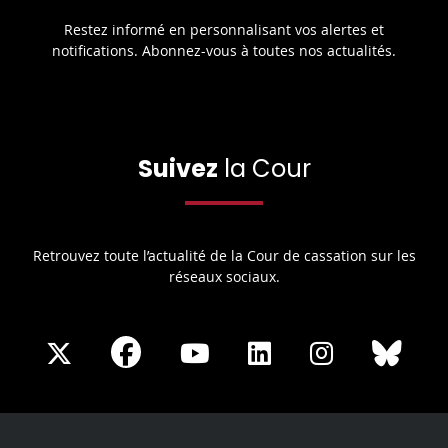
Restez informé en personnalisant vos alertes et
notifications. Abonnez-vous à toutes nos actualités.
Suivez
la Cour
Retrouvez toute l’actualité de la Cour de cassation sur les
réseaux sociaux.
Share
Share
Share
Share
Sha
Share
on
on
on
on
on
on
Facebook
X
Youtube
LinkedIn
Instagram
Blue
play