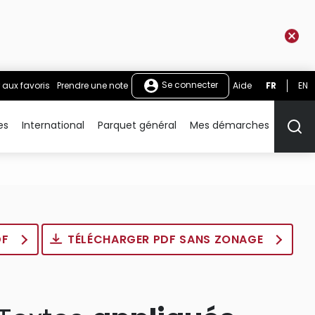
Se connecter
 aux favoris
Prendre une note
Aide
FR
EN
es
International
Parquet général
Mes démarches
Rech
DF
TÉLÉCHARGER PDF SANS ZONAGE