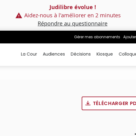
Judilibre évolue !
Aidez-nous à l'améliorer en 2 minutes
Répondre au questionnaire
Gérer mes abonnements
Ajouter
La Cour
Audiences
Décisions
Kiosque
Colloqu
TÉLÉCHARGER P