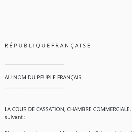
R É P U B L I Q U E F R A N Ç A I S E
_________________________
AU NOM DU PEUPLE FRANÇAIS
_________________________
LA COUR DE CASSATION, CHAMBRE COMMERCIALE, F
suivant :