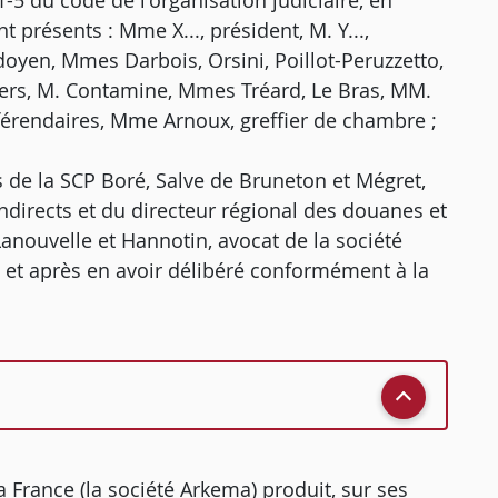
5 du code de l'organisation judiciaire, en
présents : Mme X..., président, M. Y...,
 doyen, Mmes Darbois, Orsini, Poillot-Peruzzetto,
ers, M. Contamine, Mmes Tréard, Le Bras, MM.
férendaires, Mme Arnoux, greffier de chambre ;
ns de la SCP Boré, Salve de Bruneton et Mégret,
ndirects et du directeur régional des douanes et
 Lanouvelle et Hannotin, avocat de la société
, et après en avoir délibéré conformément à la
a France (la société Arkema) produit, sur ses