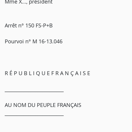
Mme X..., président
Arrêt n° 150 FS-P+B
Pourvoi n° M 16-13.046
R É P U B L I Q U E F R A N Ç A I S E
_________________________
AU NOM DU PEUPLE FRANÇAIS
_________________________