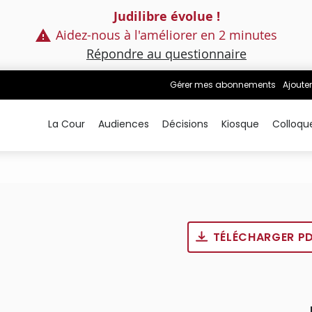
Judilibre évolue !
Aidez-nous à l'améliorer en 2 minutes
Répondre au questionnaire
Gérer mes abonnements
Ajouter
La Cour
Audiences
Décisions
Kiosque
Colloqu
TÉLÉCHARGER P