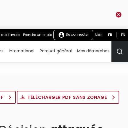
Se connecter
 aux favoris
Prendre une note
Aide
FR
EN
es
International
Parquet général
Mes démarches
Rech
DF
TÉLÉCHARGER PDF SANS ZONAGE