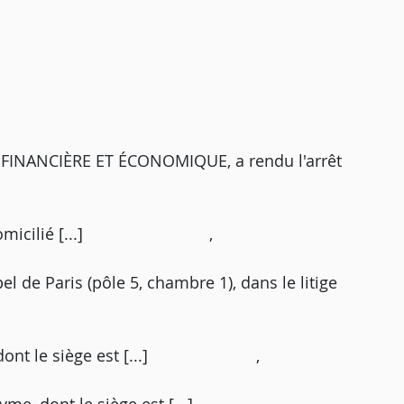
INANCIÈRE ET ÉCONOMIQUE, a rendu l'arrêt
t Y..., domicilié [...] ,
el de Paris (pôle 5, chambre 1), dans le litige
yme, dont le siège est [...] ,