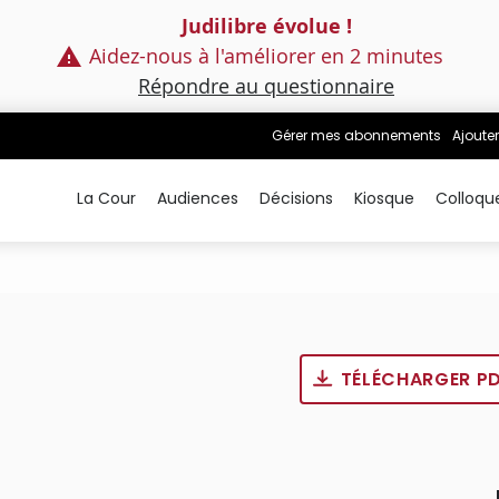
Judilibre évolue !
Aidez-nous à l'améliorer en 2 minutes
Répondre au questionnaire
Gérer mes abonnements
Ajouter
La Cour
Audiences
Décisions
Kiosque
Colloqu
TÉLÉCHARGER P