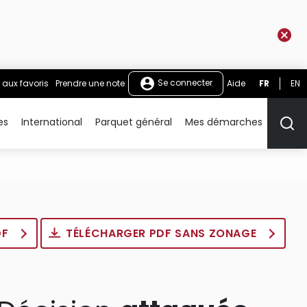
Se connecter
 aux favoris
Prendre une note
Aide
FR
EN
es
International
Parquet général
Mes démarches
Rech
DF
TÉLÉCHARGER PDF SANS ZONAGE