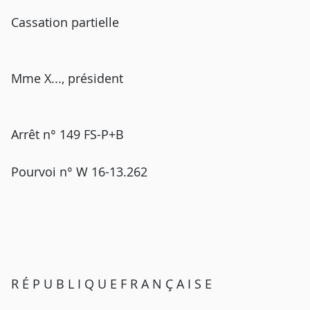
Cassation partielle
Mme X..., président
Arrêt n° 149 FS-P+B
Pourvoi n° W 16-13.262
R É P U B L I Q U E F R A N Ç A I S E