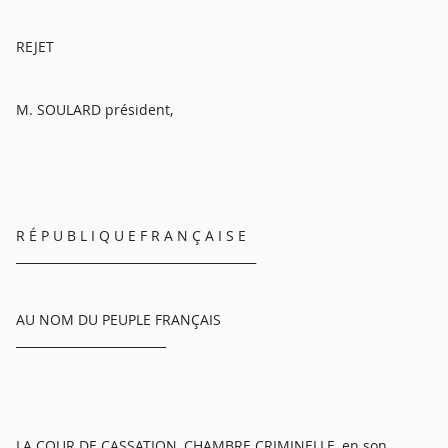
REJET
M. SOULARD président,
R É P U B L I Q U E F R A N Ç A I S E
________________________________________
AU NOM DU PEUPLE FRANÇAIS
_________________________
LA COUR DE CASSATION, CHAMBRE CRIMINELLE, en son