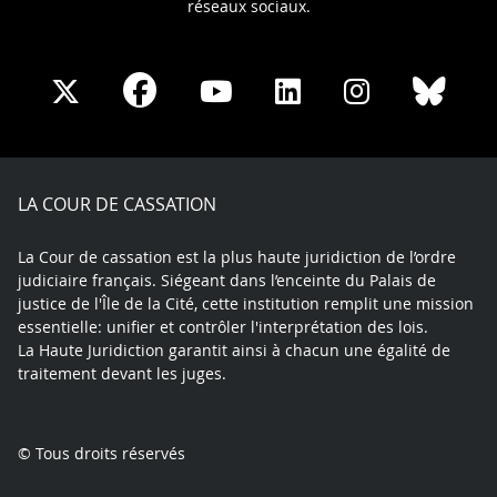
réseaux sociaux.
Share
Share
Share
Share
Sha
Share
on
on
on
on
on
on
Facebook
X
Youtube
LinkedIn
Instagram
Blue
play
LA COUR DE CASSATION
La Cour de cassation est la plus haute juridiction de l’ordre
judiciaire français. Siégeant dans l’enceinte du Palais de
justice de l'Île de la Cité, cette institution remplit une mission
essentielle: unifier et contrôler l'interprétation des lois.
La Haute Juridiction garantit ainsi à chacun une égalité de
traitement devant les juges.
© Tous droits réservés