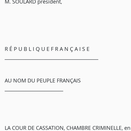
M. SOULARD président,
R É P U B L I Q U E F R A N Ç A I S E
________________________________________
AU NOM DU PEUPLE FRANÇAIS
_________________________
LA COUR DE CASSATION, CHAMBRE CRIMINELLE, en s