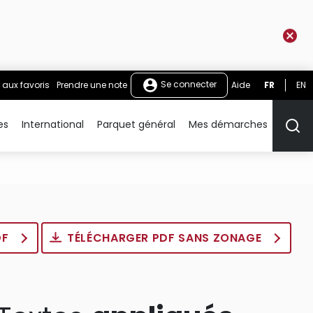
Se connecter
 aux favoris
Prendre une note
Aide
FR
EN
es
International
Parquet général
Mes démarches
Rech
DF
TÉLÉCHARGER PDF SANS ZONAGE