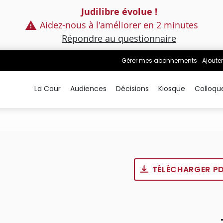
Judilibre évolue !
Aidez-nous à l'améliorer en 2 minutes
Répondre au questionnaire
Gérer mes abonnements
Ajouter
La Cour
Audiences
Décisions
Kiosque
Colloqu
TÉLÉCHARGER P