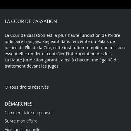
on
on
on
on
on
Facebook
X
Youtube
LinkedIn
Instagram
Blue
play
LA COUR DE CASSATION
La Cour de cassation est la plus haute juridiction de l’ordre
judiciaire français. Siégeant dans l’enceinte du Palais de
justice de l'Île de la Cité, cette institution remplit une mission
essentielle: unifier et contrôler l'interprétation des lois.
La Haute Juridiction garantit ainsi à chacun une égalité de
traitement devant les juges.
© Tous droits réservés
DÉMARCHES
Comment faire un pourvoi
Suivre mon affaire
Aide juridictionnelle