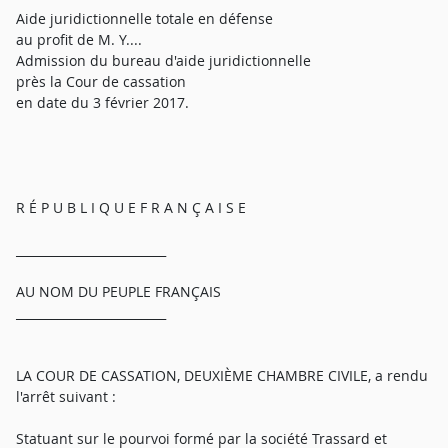
Aide juridictionnelle totale en défense
au profit de M. Y....
Admission du bureau d'aide juridictionnelle
près la Cour de cassation
en date du 3 février 2017.
R É P U B L I Q U E F R A N Ç A I S E
_________________________
AU NOM DU PEUPLE FRANÇAIS
_________________________
LA COUR DE CASSATION, DEUXIÈME CHAMBRE CIVILE, a rendu
l'arrêt suivant :
Statuant sur le pourvoi formé par la société Trassard et