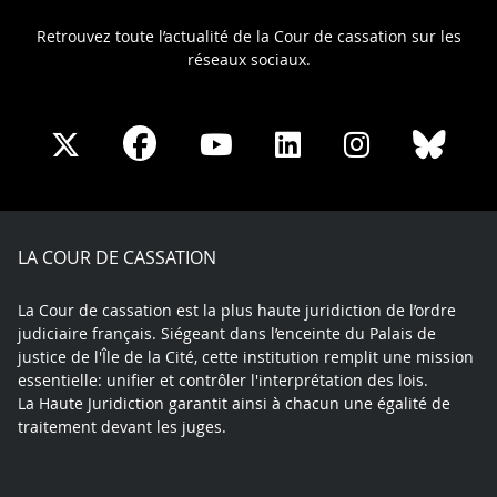
Retrouvez toute l’actualité de la Cour de cassation sur les
réseaux sociaux.
Share
Share
Share
Share
Sha
Share
on
on
on
on
on
on
Facebook
X
Youtube
LinkedIn
Instagram
Blue
play
LA COUR DE CASSATION
La Cour de cassation est la plus haute juridiction de l’ordre
judiciaire français. Siégeant dans l’enceinte du Palais de
justice de l'Île de la Cité, cette institution remplit une mission
essentielle: unifier et contrôler l'interprétation des lois.
La Haute Juridiction garantit ainsi à chacun une égalité de
traitement devant les juges.