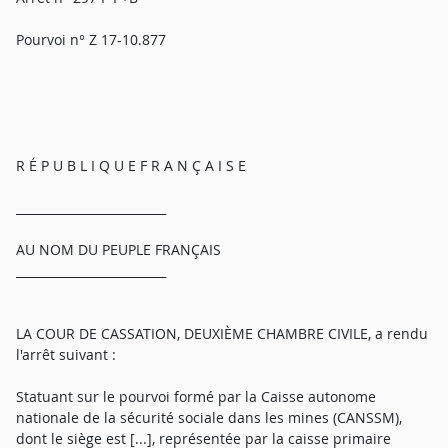
Pourvoi n° Z 17-10.877
R É P U B L I Q U E F R A N Ç A I S E
_________________________
AU NOM DU PEUPLE FRANÇAIS
_________________________
LA COUR DE CASSATION, DEUXIÈME CHAMBRE CIVILE, a rendu
l'arrêt suivant :
Statuant sur le pourvoi formé par la Caisse autonome
nationale de la sécurité sociale dans les mines (CANSSM),
dont le siège est [...], représentée par la caisse primaire