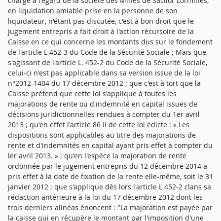
charge à l'égard de la société des Mines de Sacilor Lormines,
en liquidation amiable prise en la personne de son
liquidateur, n'étant pas discutée, c'est à bon droit que le
jugement entrepris a fait droit à l'action récursoire de la
Caisse en ce qui concerne les montants dus sur le fondement
de l'article L 452-3 du Code de la Sécurité Sociale ; Mais que
s'agissant de l'article L. 452-2 du Code de la Sécurité Sociale,
celui-ci n'est pas applicable dans sa version issue de la loi
n°2012-1404 du 17 décembre 2012 ; que c'est à tort que la
Caisse prétend que cette loi s'applique à toutes les
majorations de rente ou d'indemnité en capital issues de
décisions juridictionnelles rendues à compter du 1er avril
2013 ; qu'en effet l'article 86 II de cette loi édicte : « Les
dispositions sont applicables au titre des majorations de
rente et d'indemnités en capital ayant pris effet à compter du
ler avril 2013. » ; qu'en l'espèce la majoration de rente
ordonnée par le jugement entrepris du 12 décembre 2014 a
pris effet à la date de fixation de la rente elle-même, soit le 31
janvier 2012 ; que s'applique dès lors l'article L 452-2 clans sa
rédaction antérieure à la loi du 17 décembre 2012 dont les
trois derniers alinéas énoncent : "La majoration est payée par
la caisse qui en récupère le montant par l'imposition d'une