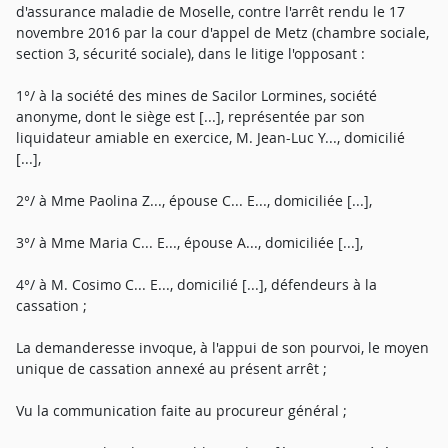
d'assurance maladie de Moselle, contre l'arrêt rendu le 17
novembre 2016 par la cour d'appel de Metz (chambre sociale,
section 3, sécurité sociale), dans le litige l'opposant :
1°/ à la société des mines de Sacilor Lormines, société
anonyme, dont le siège est [...], représentée par son
liquidateur amiable en exercice, M. Jean-Luc Y..., domicilié
[...],
2°/ à Mme Paolina Z..., épouse C... E..., domiciliée [...],
3°/ à Mme Maria C... E..., épouse A..., domiciliée [...],
4°/ à M. Cosimo C... E..., domicilié [...], défendeurs à la
cassation ;
La demanderesse invoque, à l'appui de son pourvoi, le moyen
unique de cassation annexé au présent arrêt ;
Vu la communication faite au procureur général ;