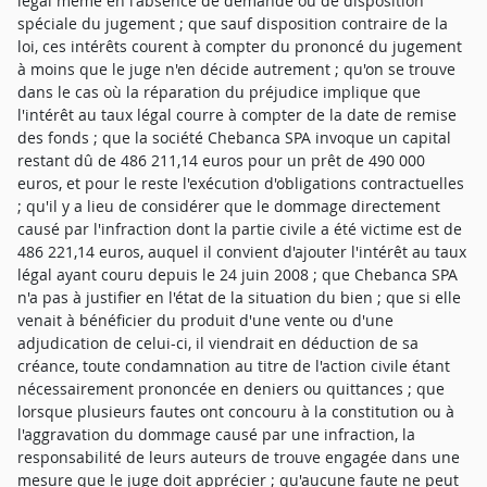
légal même en l'absence de demande ou de disposition
spéciale du jugement ; que sauf disposition contraire de la
loi, ces intérêts courent à compter du prononcé du jugement
à moins que le juge n'en décide autrement ; qu'on se trouve
dans le cas où la réparation du préjudice implique que
l'intérêt au taux légal courre à compter de la date de remise
des fonds ; que la société Chebanca SPA invoque un capital
restant dû de 486 211,14 euros pour un prêt de 490 000
euros, et pour le reste l'exécution d'obligations contractuelles
; qu'il y a lieu de considérer que le dommage directement
causé par l'infraction dont la partie civile a été victime est de
486 221,14 euros, auquel il convient d'ajouter l'intérêt au taux
légal ayant couru depuis le 24 juin 2008 ; que Chebanca SPA
n'a pas à justifier en l'état de la situation du bien ; que si elle
venait à bénéficier du produit d'une vente ou d'une
adjudication de celui-ci, il viendrait en déduction de sa
créance, toute condamnation au titre de l'action civile étant
nécessairement prononcée en deniers ou quittances ; que
lorsque plusieurs fautes ont concouru à la constitution ou à
l'aggravation du dommage causé par une infraction, la
responsabilité de leurs auteurs de trouve engagée dans une
mesure que le juge doit apprécier ; qu'aucune faute ne peut