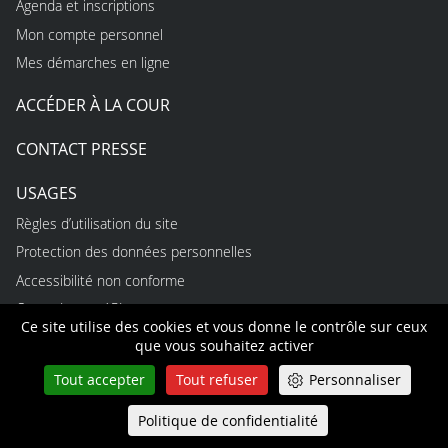
Agenda et inscriptions
Mon compte personnel
Mes démarches en ligne
ACCÉDER À LA COUR
CONTACT PRESSE
USAGES
Règles d’utilisation du site
Protection des données personnelles
Accessibilité non conforme
Open data et API
Ce site utilise des cookies et vous donne le contrôle sur ceux
que vous souhaitez activer
INFORMATIONS
Tout accepter
Tout refuser
Personnaliser
Optimisez votre expérience utilisateur en vous créant un
Politique de confidentialité
Queue-Fair
Menu
compte personnel : gestion de vos notifications et de vos