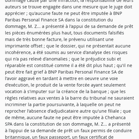
dommage causé par une infraction, la responsabilité de leurs
auteurs se trouve engagée dans une mesure que le juge doit
apprécier ; qu'aucune faute ne peut être imputée à BNP
Paribas Personal Finance SA dans la constitution du
dommage, M. Z... a présenté à l'appui de sa demande de prêt
les pièces énumérées plus haut, tous documents falsifiés
mais de très bonne facture, le prévenu utilisant une
imprimante offset ; que le dossier, qui ne présentait aucune
incohérence, a été soumis au service d'analyse des risques
qui n'a pas relevé d'anomalies ; que le préjudice subi et
réparable est constitué comme il a été dit plus haut ; qu'il ne
peut être fait grief à BNP Paribas Personal Finance SA de
l'avoir aggravé en tardant à mettre en oeuvre une voie
d'exécution, le produit de la vente forcée ayant seulement
vocation à s'imputer sur la créance de la banque ; que les
règles relatives aux ventes à la barre du tribunal ne sauraient
incriminer la partie poursuivante, à laquelle on peut ne
reprocher l'absence d'adjudicataire autre qu'une filiale ; que
de même, aucune faute ne peut être imputée à Chehanca
SPA dans la constitution de son dommage, M. Z... a présenté
à l'appui de sa demande de prêt un faux permis de conduire
britannique, un faux passeport, un faux certificat de