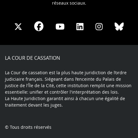
réseaux sociaux.
Share
Share
Share
Share
Sha
Share
on
on
on
on
on
on
Facebook
X
Youtube
LinkedIn
Instagram
Blue
play
LA COUR DE CASSATION
La Cour de cassation est la plus haute juridiction de l’ordre
judiciaire français. Siégeant dans l’enceinte du Palais de
justice de l'Île de la Cité, cette institution remplit une mission
essentielle: unifier et contrôler l'interprétation des lois.
La Haute Juridiction garantit ainsi à chacun une égalité de
traitement devant les juges.
© Tous droits réservés