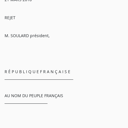
REJET
M. SOULARD président,
R É P U B L I Q U E F R A N Ç A I S E
________________________________________
AU NOM DU PEUPLE FRANÇAIS
_________________________