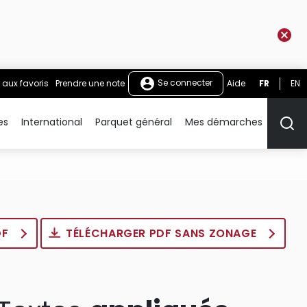
Se connecter
 aux favoris
Prendre une note
Aide
FR
EN
es
International
Parquet général
Mes démarches
Rech
DF
TÉLÉCHARGER PDF SANS ZONAGE