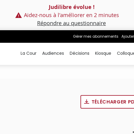
Judilibre évolue !
Aidez-nous à l'améliorer en 2 minutes
Répondre au questionnaire
Gérer mes abonnements
Ajouter
La Cour
Audiences
Décisions
Kiosque
Colloqu
TÉLÉCHARGER P