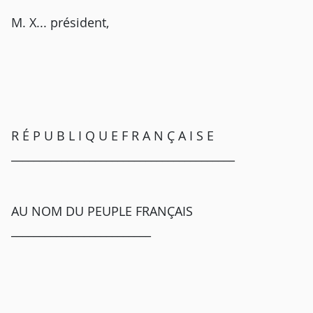
M. X... président,
R É P U B L I Q U E F R A N Ç A I S E
________________________________________
AU NOM DU PEUPLE FRANÇAIS
_________________________