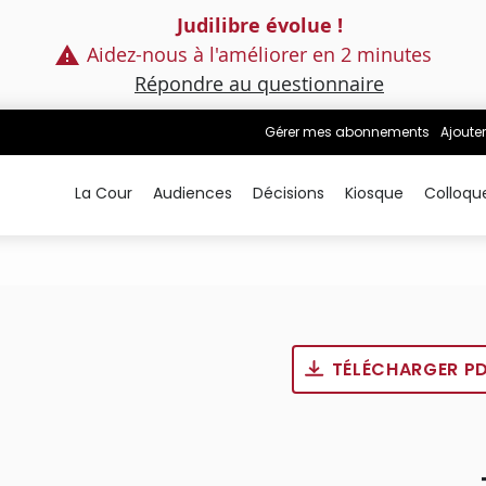
Judilibre évolue !
Aidez-nous à l'améliorer en 2 minutes
Répondre au questionnaire
Gérer mes abonnements
Ajouter
La Cour
Audiences
Décisions
Kiosque
Colloqu
TÉLÉCHARGER P