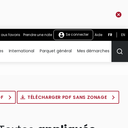
Se connecter
 aux favoris
Prendre une note
Aide
FR
EN
es
International
Parquet général
Mes démarches
Rech
DF
TÉLÉCHARGER PDF SANS ZONAGE