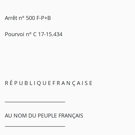
Arrêt n° 500 F-P+B
Pourvoi n° C 17-15.434
R É P U B L I Q U E F R A N Ç A I S E
_________________________
AU NOM DU PEUPLE FRANÇAIS
_________________________