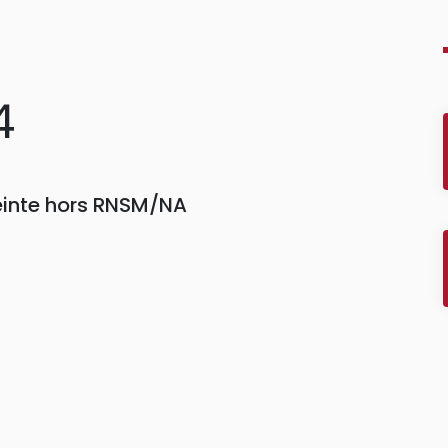
4
einte hors RNSM/NA