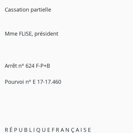
Cassation partielle
Mme FLISE, président
Arrêt n° 624 F-P+B
Pourvoi n° E 17-17.460
R É P U B L I Q U E F R A N Ç A I S E