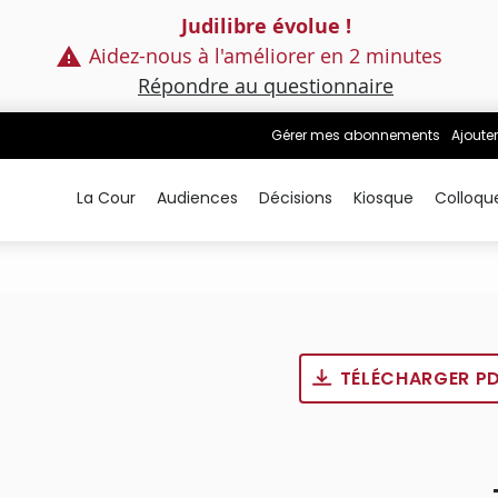
Judilibre évolue !
Aidez-nous à l'améliorer en 2 minutes
Répondre au questionnaire
Gérer mes abonnements
Ajouter
La Cour
Audiences
Décisions
Kiosque
Colloqu
TÉLÉCHARGER P