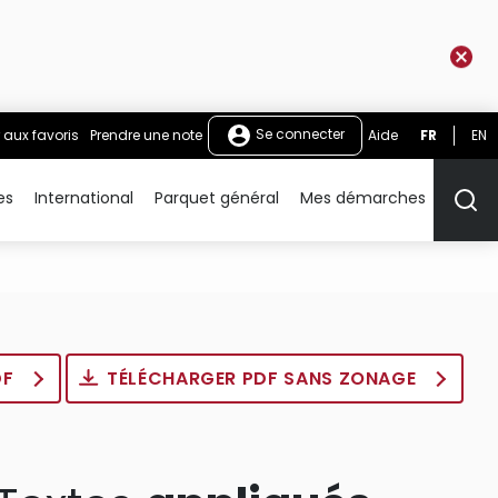
Se connecter
 aux favoris
Prendre une note
Aide
FR
EN
es
International
Parquet général
Mes démarches
Rech
DF
TÉLÉCHARGER PDF SANS ZONAGE