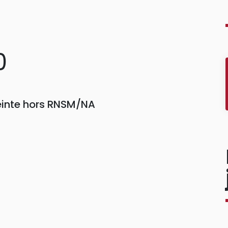
0
einte hors RNSM/NA