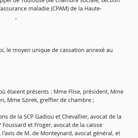
'appel de Toulouse (4e chambre sociale, section
 d'assurance maladie (CPAM) de la Haute-
.] ,
oi, le moyen unique de cassation annexé au
où étaient présents : Mme Flise, président, Mme
yen, Mme Szirek, greffier de chambre ;
ions de la SCP Gadiou et Chevallier, avocat de la
P Foussard et Froger, avocat de la caisse
l'avis de M. de Monteynard, avocat général, et