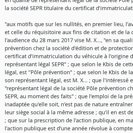
en qualité de représentant légal de la société Pôle
la société SEPR titulaire du certificat d'immatricula
"aux motifs que sur les nullités, en premier lieu, l'av
et celle du réquisitoire aux fins de citation et de la 
l'audience du 28 mars 2017 vise M. X..., "en sa qual
prévention chez la société d'édition et de protecti
certificat d'immatriculation du véhicule à l'origine 
représentant légal SEPR" ; que selon le Kbis de cet
légal, est ''Pôle prévention" ; que selon le Kbis de 
son représentant légal, est M. X... ; que l'intéress
"représentant légal de la société Pôle prévention ch
SEPR, au moment des faits" ; que l'emploi de la prép
inadaptée qu'elle soit, n'est pas de nature entraîne
leur siège social à la même adresse ; qu'il en est d
; que sur la prescription de l'action publique, en m
l'action publique est d'une année révolue à compter