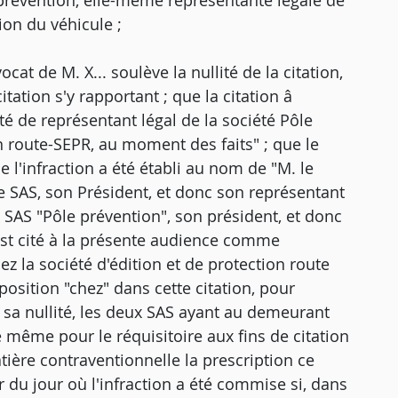
 prévention, elle-même représentante légale de
tion du véhicule ;
ocat de M. X... soulève la nullité de la citation,
citation s'y rapportant ; que la citation â
ité de représentant légal de la société Pôle
on route-SEPR, au moment des faits" ; que le
de l'infraction a été établi au nom de "M. le
te SAS, son Président, et donc son représentant
la SAS "Pôle prévention", son président, et donc
é est cité à la présente audience comme
ez la société d'édition et de protection route
osition "chez" dans cette citation, pour
r sa nullité, les deux SAS ayant au demeurant
e même pour le réquisitoire aux fins de citation
atière contraventionnelle la prescription ce
 du jour où l'infraction a été commise si, dans