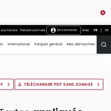
Se connecter
 aux favoris
Prendre une note
Aide
FR
EN
es
International
Parquet général
Mes démarches
Rech
DF
TÉLÉCHARGER PDF SANS ZONAGE