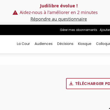
Judilibre évolue !
Aidez-nous à l'améliorer en 2 minutes
Répondre au questionnaire
Gérer mes abonnements
Ajouter
La Cour
Audiences
Décisions
Kiosque
Colloqu
TÉLÉCHARGER P