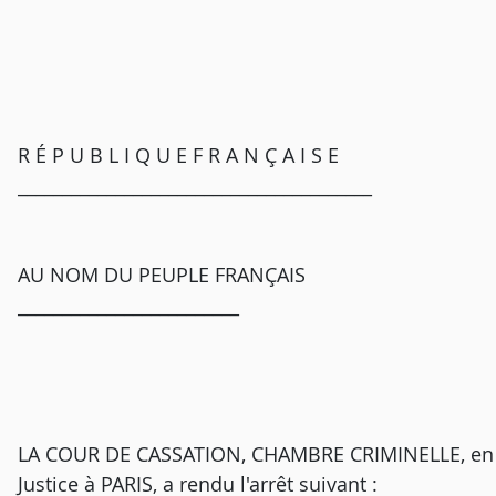
R É P U B L I Q U E F R A N Ç A I S E
________________________________________
AU NOM DU PEUPLE FRANÇAIS
_________________________
LA COUR DE CASSATION, CHAMBRE CRIMINELLE, en s
Justice à PARIS, a rendu l'arrêt suivant :