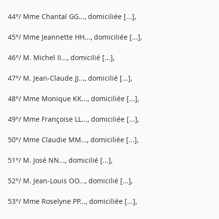
44°/ Mme Chantal GG..., domiciliée [...],
45°/ Mme Jeannette HH..., domiciliée [...],
46°/ M. Michel II..., domicilié [...],
47°/ M. Jean-Claude JJ..., domicilié [...],
48°/ Mme Monique KK..., domiciliée [...],
49°/ Mme Françoise LL..., domiciliée [...],
50°/ Mme Claudie MM..., domiciliée [...],
51°/ M. José NN..., domicilié [...],
52°/ M. Jean-Louis OO..., domicilié [...],
53°/ Mme Roselyne PP..., domiciliée [...],