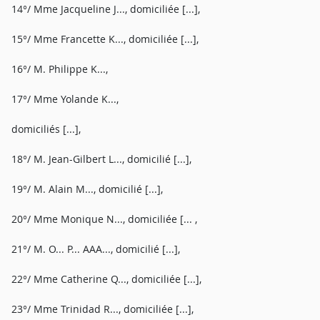
14°/ Mme Jacqueline J..., domiciliée [...],
15°/ Mme Francette K..., domiciliée [...],
16°/ M. Philippe K...,
17°/ Mme Yolande K...,
domiciliés [...],
18°/ M. Jean-Gilbert L..., domicilié [...],
19°/ M. Alain M..., domicilié [...],
20°/ Mme Monique N..., domiciliée [... ,
21°/ M. O... P... AAA..., domicilié [...],
22°/ Mme Catherine Q..., domiciliée [...],
23°/ Mme Trinidad R..., domiciliée [...],