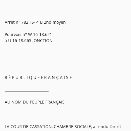
Arrêt n° 782 FS-P+B 2nd moyen
Pourvois n° W 16-18.621
à U 16-18.665 JONCTION
R É P U B L I Q U E F R A N Ç A I S E
_________________________
AU NOM DU PEUPLE FRANÇAIS
_________________________
LA COUR DE CASSATION, CHAMBRE SOCIALE, a rendu l'arrêt