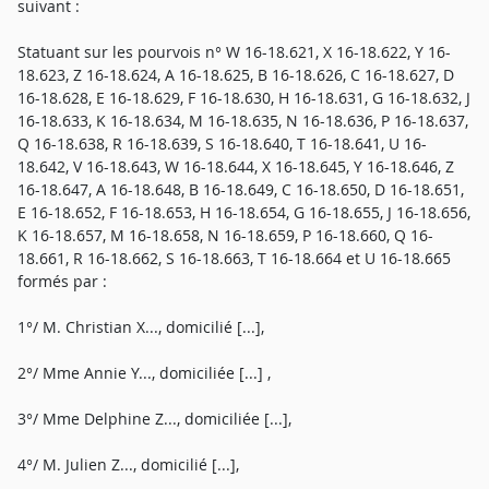
suivant :
Statuant sur les pourvois n° W 16-18.621, X 16-18.622, Y 16-
18.623, Z 16-18.624, A 16-18.625, B 16-18.626, C 16-18.627, D
16-18.628, E 16-18.629, F 16-18.630, H 16-18.631, G 16-18.632, J
16-18.633, K 16-18.634, M 16-18.635, N 16-18.636, P 16-18.637,
Q 16-18.638, R 16-18.639, S 16-18.640, T 16-18.641, U 16-
18.642, V 16-18.643, W 16-18.644, X 16-18.645, Y 16-18.646, Z
16-18.647, A 16-18.648, B 16-18.649, C 16-18.650, D 16-18.651,
E 16-18.652, F 16-18.653, H 16-18.654, G 16-18.655, J 16-18.656,
K 16-18.657, M 16-18.658, N 16-18.659, P 16-18.660, Q 16-
18.661, R 16-18.662, S 16-18.663, T 16-18.664 et U 16-18.665
formés par :
1°/ M. Christian X..., domicilié [...],
2°/ Mme Annie Y..., domiciliée [...] ,
3°/ Mme Delphine Z..., domiciliée [...],
4°/ M. Julien Z..., domicilié [...],