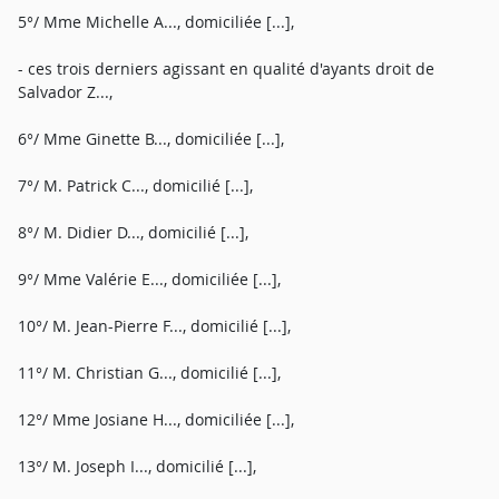
5°/ Mme Michelle A..., domiciliée [...],
- ces trois derniers agissant en qualité d'ayants droit de
Salvador Z...,
6°/ Mme Ginette B..., domiciliée [...],
7°/ M. Patrick C..., domicilié [...],
8°/ M. Didier D..., domicilié [...],
9°/ Mme Valérie E..., domiciliée [...],
10°/ M. Jean-Pierre F..., domicilié [...],
11°/ M. Christian G..., domicilié [...],
12°/ Mme Josiane H..., domiciliée [...],
13°/ M. Joseph I..., domicilié [...],