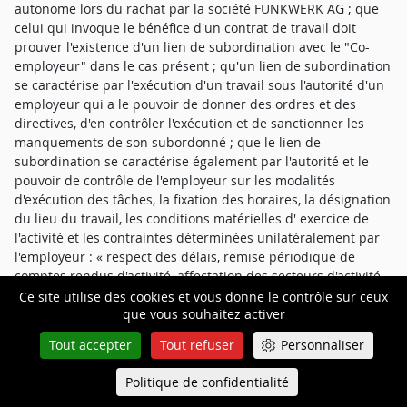
autonome lors du rachat par la société FUNKWERK AG ; que
celui qui invoque le bénéfice d'un contrat de travail doit
prouver l'existence d'un lien de subordination avec le "Co-
employeur" dans le cas présent ; qu'un lien de subordination
se caractérise par l'exécution d'un travail sous l'autorité d'un
employeur qui a le pouvoir de donner des ordres et des
directives, d'en contrôler l'exécution et de sanctionner les
manquements de son subordonné ; que le lien de
subordination se caractérise également par l'autorité et le
pouvoir de contrôle de l'employeur sur les modalités
d'exécution des tâches, la fixation des horaires, la désignation
du lieu du travail, les conditions matérielles d' exercice de
l'activité et les contraintes déterminées unilatéralement par
l'employeur : « respect des délais, remise périodique de
comptes rendus d'activité, affectation des secteurs d'activité
etc. ; que les contrats de travail établis lors de l'embauche
Ce site utilise des cookies et vous donne le contrôle sur ceux
que vous souhaitez activer
initiale des salariés, ils ont subi aucune modification lors du
rachat de la SAS BOUYER par la société FUNKWERK AG ; que
Tout accepter
Tout refuser
Personnaliser
l'ensemble du personnel recevait les directives directement
de la SAS BOUYER et non de la société Funkwerk AG ; qu'en
Politique de confidentialité
Queue-Fair
Menu
conséquence, le Conseil retient le lien de subordination de