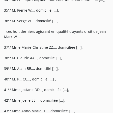
35°/ M. Pierre W..., domicilié [...],
36°/ M. Serge W..., domicilié [...],
- ces huit derniers agissant en qualité d'ayants droit de Jean-
Marc W...,
37°/ Mme Marie-Christine ZZ..., domiciliée [...],
38°/ M. Claude AA..., domicilié [...],
39°/ M. Alain BB..., domicilié [...],
40°/ M. P... CC..., domicilié [...] ,
41°/ Mme Josiane DD..., domiciliée [...],
42°/ Mme Joëlle EE..., domiciliée [...],
43°/ Mme Anne-Marie FF..., domiciliée [...],