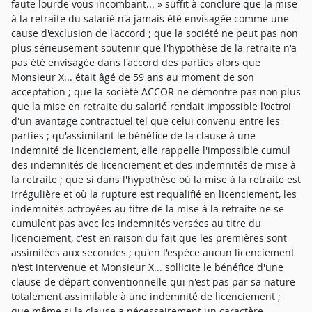
faute lourde vous incombant... » suffit à conclure que la mise
à la retraite du salarié n'a jamais été envisagée comme une
cause d'exclusion de l'accord ; que la société ne peut pas non
plus sérieusement soutenir que l'hypothèse de la retraite n'a
pas été envisagée dans l'accord des parties alors que
Monsieur X... était âgé de 59 ans au moment de son
acceptation ; que la société ACCOR ne démontre pas non plus
que la mise en retraite du salarié rendait impossible l'octroi
d'un avantage contractuel tel que celui convenu entre les
parties ; qu'assimilant le bénéfice de la clause à une
indemnité de licenciement, elle rappelle l'impossible cumul
des indemnités de licenciement et des indemnités de mise à
la retraite ; que si dans l'hypothèse où la mise à la retraite est
irrégulière et où la rupture est requalifié en licenciement, les
indemnités octroyées au titre de la mise à la retraite ne se
cumulent pas avec les indemnités versées au titre du
licenciement, c'est en raison du fait que les premières sont
assimilées aux secondes ; qu'en l'espèce aucun licenciement
n'est intervenue et Monsieur X... sollicite le bénéfice d'une
clause de départ conventionnelle qui n'est pas par sa nature
totalement assimilable à une indemnité de licenciement ;
que même si la clause a nécessairement un caractère