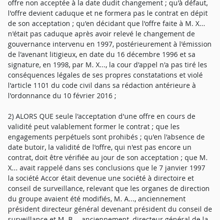
offre non acceptée à la date dudit changement ; qu'à défaut,
l'offre devient caduque et ne formera pas le contrat en dépit
de son acceptation ; qu'en décidant que l'offre faite à M. X...
n'était pas caduque après avoir relevé le changement de
gouvernance intervenu en 1997, postérieurement à l'émission
de l'avenant litigieux, en date du 16 décembre 1996 et sa
signature, en 1998, par M. X..., la cour d'appel n'a pas tiré les
conséquences légales de ses propres constatations et violé
l'article 1101 du code civil dans sa rédaction antérieure à
l'ordonnance du 10 février 2016 ;
2) ALORS QUE seule l'acceptation d'une offre en cours de
validité peut valablement former le contrat ; que les
engagements perpétuels sont prohibés ; qu'en l'absence de
date butoir, la validité de l'offre, qui n'est pas encore un
contrat, doit être vérifiée au jour de son acceptation ; que M.
X... avait rappelé dans ses conclusions que le 7 janvier 1997
la société Accor était devenue une société à directoire et
conseil de surveillance, relevant que les organes de direction
du groupe avaient été modifiés, M. A..., anciennement
président directeur général devenant président du conseil de
surveillance et M. B..., anciennement, directeur général de la