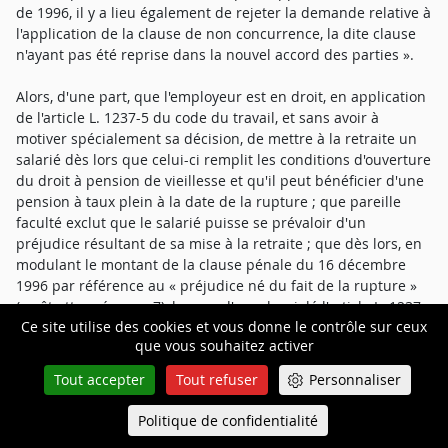
de 1996, il y a lieu également de rejeter la demande relative à
l'application de la clause de non concurrence, la dite clause
n'ayant pas été reprise dans la nouvel accord des parties ».
Alors, d'une part, que l'employeur est en droit, en application
de l'article L. 1237-5 du code du travail, et sans avoir à
motiver spécialement sa décision, de mettre à la retraite un
salarié dès lors que celui-ci remplit les conditions d'ouverture
du droit à pension de vieillesse et qu'il peut bénéficier d'une
pension à taux plein à la date de la rupture ; que pareille
faculté exclut que le salarié puisse se prévaloir d'un
préjudice résultant de sa mise à la retraite ; que dès lors, en
modulant le montant de la clause pénale du 16 décembre
1996 par référence au « préjudice né du fait de la rupture »
(arrêt attaqué, page 7), la cour d'appel a violé l'article L. 1237-
Ce site utilise des cookies et vous donne le contrôle sur ceux
5 du code du travail ;
que vous souhaitez activer
Alors, d'autre part, que les juges du fond doivent interpréter
Tout accepter
Tout refuser
Personnaliser
les conventions qui leur sont soumises lorsque l'écrit est
obscur et qu'il est susceptible de plusieurs sens ; que, dans
Politique de confidentialité
Queue-Fair
Menu
cette situation, le contrat s'interprète d'après la commune