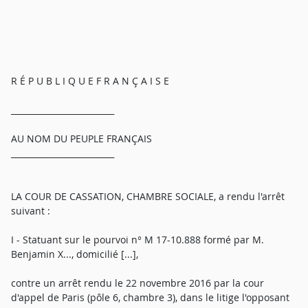
R É P U B L I Q U E F R A N Ç A I S E
_________________________
AU NOM DU PEUPLE FRANÇAIS
_________________________
LA COUR DE CASSATION, CHAMBRE SOCIALE, a rendu l'arrêt
suivant :
I - Statuant sur le pourvoi n° M 17-10.888 formé par M.
Benjamin X..., domicilié [...],
contre un arrêt rendu le 22 novembre 2016 par la cour
d'appel de Paris (pôle 6, chambre 3), dans le litige l'opposant