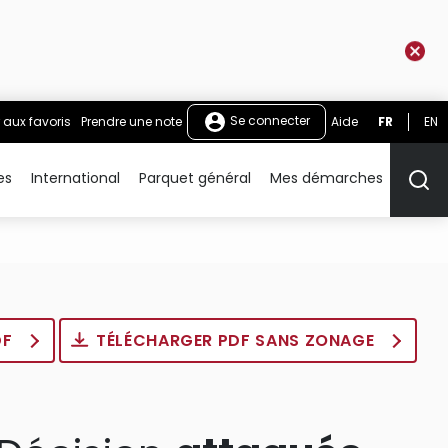
Se connecter
 aux favoris
Prendre une note
Aide
FR
EN
es
International
Parquet général
Mes démarches
Rech
DF
TÉLÉCHARGER PDF SANS ZONAGE