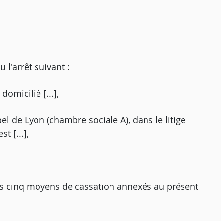
'arrêt suivant :
omicilié [...],
pel de Lyon (chambre sociale A), dans le litige
t [...],
es cinq moyens de cassation annexés au présent