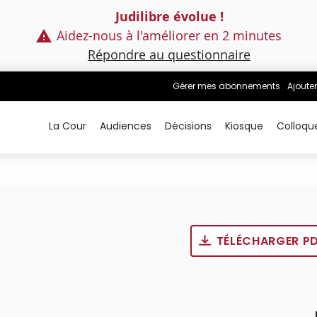
Judilibre évolue !
Aidez-nous à l'améliorer en 2 minutes
Répondre au questionnaire
Gérer mes abonnements
Ajouter
La Cour
Audiences
Décisions
Kiosque
Colloqu
TÉLÉCHARGER P