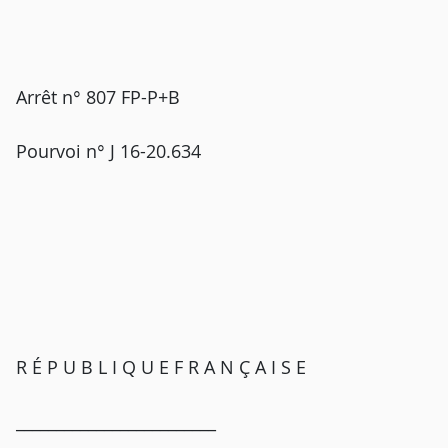
Arrêt n° 807 FP-P+B
Pourvoi n° J 16-20.634
R É P U B L I Q U E F R A N Ç A I S E
_________________________