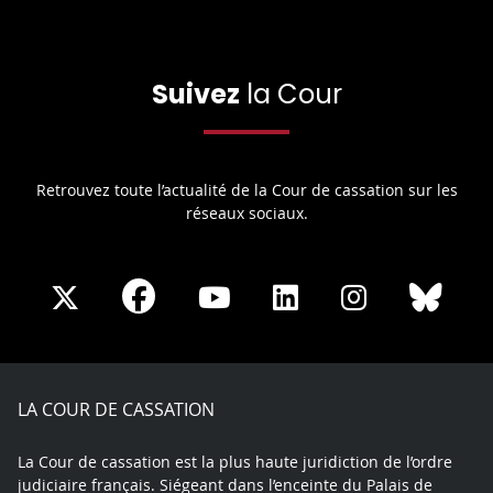
Suivez
la Cour
Retrouvez toute l’actualité de la Cour de cassation sur les
réseaux sociaux.
Share
Share
Share
Share
Sha
Share
on
on
on
on
on
on
Facebook
X
Youtube
LinkedIn
Instagram
Blue
play
LA COUR DE CASSATION
La Cour de cassation est la plus haute juridiction de l’ordre
judiciaire français. Siégeant dans l’enceinte du Palais de