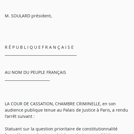
M. SOULARD président,
R É P U B L I Q U E F R A N Ç A I S E
________________________________________
AU NOM DU PEUPLE FRANÇAIS
_________________________
LA COUR DE CASSATION, CHAMBRE CRIMINELLE, en son
audience publique tenue au Palais de Justice à Paris, a rendu
l'arrêt suivant :
Statuant sur la question prioritaire de constitutionnalité