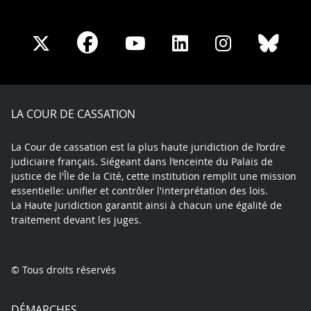
Share
Share
Share
Share
Sha
Share
on
on
on
on
on
on
Facebook
X
Youtube
LinkedIn
Instagram
Blue
play
LA COUR DE CASSATION
La Cour de cassation est la plus haute juridiction de l’ordre
judiciaire français. Siégeant dans l’enceinte du Palais de
justice de l'Île de la Cité, cette institution remplit une mission
essentielle: unifier et contrôler l'interprétation des lois.
La Haute Juridiction garantit ainsi à chacun une égalité de
traitement devant les juges.
© Tous droits réservés
DÉMARCHES