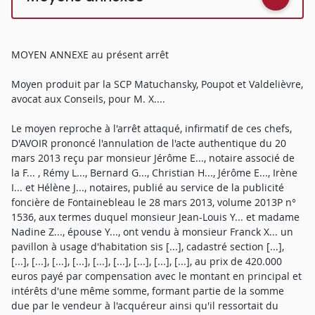
MOYEN ANNEXE au présent arrêt
Moyen produit par la SCP Matuchansky, Poupot et Valdelièvre,
avocat aux Conseils, pour M. X....
Le moyen reproche à l'arrêt attaqué, infirmatif de ces chefs,
D'AVOIR prononcé l'annulation de l'acte authentique du 20
mars 2013 reçu par monsieur Jérôme E..., notaire associé de
la F... , Rémy L..., Bernard G..., Christian H..., Jérôme E..., Irène
I... et Hélène J..., notaires, publié au service de la publicité
foncière de Fontainebleau le 28 mars 2013, volume 2013P n°
1536, aux termes duquel monsieur Jean-Louis Y... et madame
Nadine Z..., épouse Y..., ont vendu à monsieur Franck X... un
pavillon à usage d'habitation sis [...], cadastré section [...],
[...], [...], [...], [...], [...], [...], [...], [...], [...], au prix de 420.000
euros payé par compensation avec le montant en principal et
intérêts d'une même somme, formant partie de la somme
due par le vendeur à l'acquéreur ainsi qu'il ressortait du