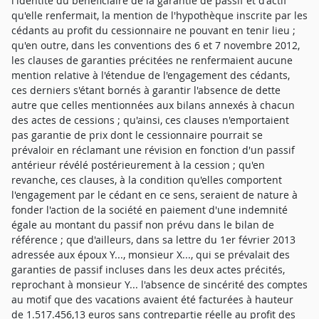
l'identité du bénéficiaire de la garantie de passif et d'actif
qu'elle renfermait, la mention de l'hypothèque inscrite par les
cédants au profit du cessionnaire ne pouvant en tenir lieu ;
qu'en outre, dans les conventions des 6 et 7 novembre 2012,
les clauses de garanties précitées ne renfermaient aucune
mention relative à l'étendue de l'engagement des cédants,
ces derniers s'étant bornés à garantir l'absence de dette
autre que celles mentionnées aux bilans annexés à chacun
des actes de cessions ; qu'ainsi, ces clauses n'emportaient
pas garantie de prix dont le cessionnaire pourrait se
prévaloir en réclamant une révision en fonction d'un passif
antérieur révélé postérieurement à la cession ; qu'en
revanche, ces clauses, à la condition qu'elles comportent
l'engagement par le cédant en ce sens, seraient de nature à
fonder l'action de la société en paiement d'une indemnité
égale au montant du passif non prévu dans le bilan de
référence ; que d'ailleurs, dans sa lettre du 1er février 2013
adressée aux époux Y..., monsieur X..., qui se prévalait des
garanties de passif incluses dans les deux actes précités,
reprochant à monsieur Y... l'absence de sincérité des comptes
au motif que des vacations avaient été facturées à hauteur
de 1.517.456,13 euros sans contrepartie réelle au profit des