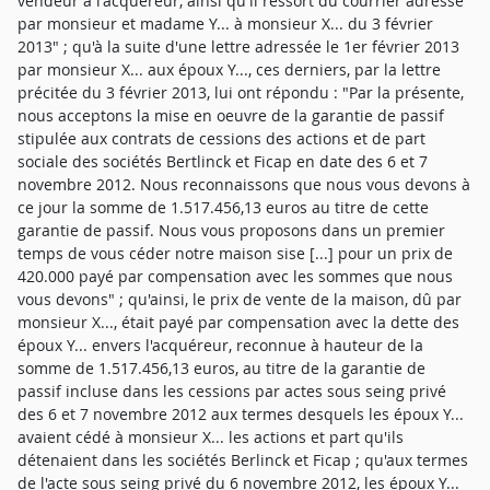
vendeur à l'acquéreur, ainsi qu'il ressort du courrier adressé
par monsieur et madame Y... à monsieur X... du 3 février
2013" ; qu'à la suite d'une lettre adressée le 1er février 2013
par monsieur X... aux époux Y..., ces derniers, par la lettre
précitée du 3 février 2013, lui ont répondu : "Par la présente,
nous acceptons la mise en oeuvre de la garantie de passif
stipulée aux contrats de cessions des actions et de part
sociale des sociétés Bertlinck et Ficap en date des 6 et 7
novembre 2012. Nous reconnaissons que nous vous devons à
ce jour la somme de 1.517.456,13 euros au titre de cette
garantie de passif. Nous vous proposons dans un premier
temps de vous céder notre maison sise [...] pour un prix de
420.000 payé par compensation avec les sommes que nous
vous devons" ; qu'ainsi, le prix de vente de la maison, dû par
monsieur X..., était payé par compensation avec la dette des
époux Y... envers l'acquéreur, reconnue à hauteur de la
somme de 1.517.456,13 euros, au titre de la garantie de
passif incluse dans les cessions par actes sous seing privé
des 6 et 7 novembre 2012 aux termes desquels les époux Y...
avaient cédé à monsieur X... les actions et part qu'ils
détenaient dans les sociétés Berlinck et Ficap ; qu'aux termes
de l'acte sous seing privé du 6 novembre 2012, les époux Y...