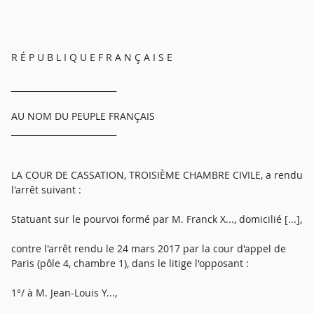
R É P U B L I Q U E F R A N Ç A I S E
_________________________
AU NOM DU PEUPLE FRANÇAIS
_________________________
LA COUR DE CASSATION, TROISIÈME CHAMBRE CIVILE, a rendu
l'arrêt suivant :
Statuant sur le pourvoi formé par M. Franck X..., domicilié [...],
contre l'arrêt rendu le 24 mars 2017 par la cour d'appel de
Paris (pôle 4, chambre 1), dans le litige l'opposant :
1°/ à M. Jean-Louis Y...,