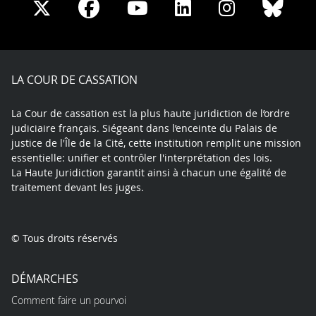
Share
Share
Share
Share
Sha
Share
on
on
on
on
on
on
Facebook
X
Youtube
LinkedIn
Instagram
Blue
play
LA COUR DE CASSATION
La Cour de cassation est la plus haute juridiction de l’ordre
judiciaire français. Siégeant dans l’enceinte du Palais de
justice de l'Île de la Cité, cette institution remplit une mission
essentielle: unifier et contrôler l'interprétation des lois.
La Haute Juridiction garantit ainsi à chacun une égalité de
traitement devant les juges.
© Tous droits réservés
DÉMARCHES
Comment faire un pourvoi