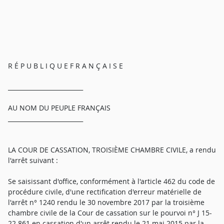
R É P U B L I Q U E F R A N Ç A I S E
_________________________
AU NOM DU PEUPLE FRANÇAIS
_________________________
LA COUR DE CASSATION, TROISIÈME CHAMBRE CIVILE, a rendu
l'arrêt suivant :
Se saisissant d'office, conformément à l'article 462 du code de
procédure civile, d'une rectification d'erreur matérielle de
l'arrêt n° 1240 rendu le 30 novembre 2017 par la troisième
chambre civile de la Cour de cassation sur le pourvoi n° J 15-
22.861 en cassation d'un arrêt rendu le 21 mai 2015 par la