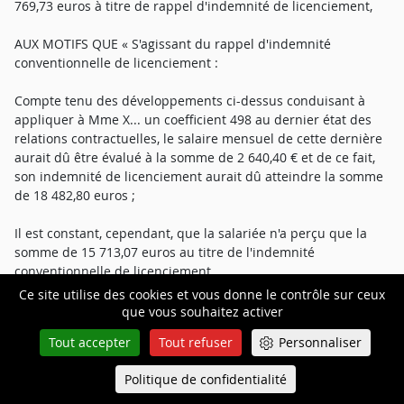
769,73 euros à titre de rappel d'indemnité de licenciement,
AUX MOTIFS QUE « S'agissant du rappel d'indemnité
conventionnelle de licenciement :
Compte tenu des développements ci-dessus conduisant à
appliquer à Mme X... un coefficient 498 au dernier état des
relations contractuelles, le salaire mensuel de cette dernière
aurait dû être évalué à la somme de 2 640,40 € et de ce fait,
son indemnité de licenciement aurait dû atteindre la somme
de 18 482,80 euros ;
Il est constant, cependant, que la salariée n'a perçu que la
somme de 15 713,07 euros au titre de l'indemnité
conventionnelle de licenciement.
Ce site utilise des cookies et vous donne le contrôle sur ceux
La décision déférée, ayant accueillie favorablement sa
que vous souhaitez activer
demande sera confirmée sur ce point. »,
Tout accepter
Tout refuser
Personnaliser
AUX MOTIFS ADOPTES QUE « Sur le rappel d'indemnité
Politique de confidentialité
Queue-Fair
conventionnelle de licenciement : que le salaire mensuel de
Menu
Mme X... ayant été réévalué à hauteur de 2 640,40 €, le