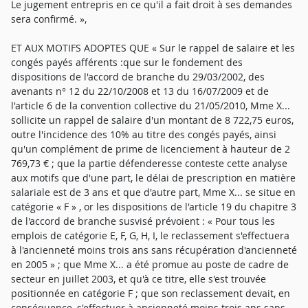
Le jugement entrepris en ce qu'il a fait droit à ses demandes
sera confirmé. »,
ET AUX MOTIFS ADOPTES QUE « Sur le rappel de salaire et les
congés payés afférents :que sur le fondement des
dispositions de l'accord de branche du 29/03/2002, des
avenants n° 12 du 22/10/2008 et 13 du 16/07/2009 et de
l'article 6 de la convention collective du 21/05/2010, Mme X...
sollicite un rappel de salaire d'un montant de 8 722,75 euros,
outre l'incidence des 10% au titre des congés payés, ainsi
qu'un complément de prime de licenciement à hauteur de 2
769,73 € ; que la partie défenderesse conteste cette analyse
aux motifs que d'une part, le délai de prescription en matière
salariale est de 3 ans et que d'autre part, Mme X... se situe en
catégorie « F » , or les dispositions de l'article 19 du chapitre 3
de l'accord de branche susvisé prévoient : « Pour tous les
emplois de catégorie E, F, G, H, I, le reclassement s'effectuera
à l'ancienneté moins trois ans sans récupération d'ancienneté
en 2005 » ; que Mme X... a été promue au poste de cadre de
secteur en juillet 2003, et qu'à ce titre, elle s'est trouvée
positionnée en catégorie F ; que son reclassement devait, en
conséquence, s'effectuer à ancienneté moins trois ans sans