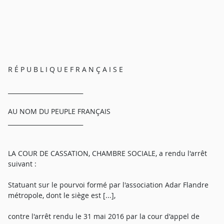
R É P U B L I Q U E F R A N Ç A I S E
_________________________
AU NOM DU PEUPLE FRANÇAIS
_________________________
LA COUR DE CASSATION, CHAMBRE SOCIALE, a rendu l'arrêt
suivant :
Statuant sur le pourvoi formé par l'association Adar Flandre
métropole, dont le siège est [...],
contre l'arrêt rendu le 31 mai 2016 par la cour d'appel de