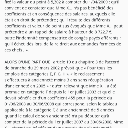
fixé la valeur du point à 5,302 à compter du 1/04/2009 ; qu'il
convient de constater que Mme X... n'a pas bénéficié des
coefficients et en conséquence des salaires, auxquels elle
était en droit de prétendre ; qu'il résulte des différents
coefficients et valeur de point sus évoqués que Mme X... peut
prétendre à un rappel de salaire à hauteur de 8 722,7 €,
outre l'indemnité compensatrice de congés payés afférents ;
qu'il échet, dès lors, de faire droit aux demandes formées de
ces chefs ; »,
ALORS D'UNE PART QUE l'article 19 du chapitre 3 de l'accord
de branche du 29 mars 2002 prévoit que « Pour tous les
emplois des catégories E, F, G, H », « le reclassement
s'effectuera à ancienneté moins 3 ans sans récupération
d'ancienneté en 2005 » ; qu'en relevant que Mme X... a été
promue en catégorie F depuis le 1er juillet 2003 et qu'elle
devait bénéficier d'un coefficient 455 pour la période du
01/06/2008 au 30/06/2008 qui correspond, selon le tableau
applicable à la catégorie F, à une ancienneté de 5 années
quand le calcul de son ancienneté n'a pu débuter qu'à
compter de la période du 1er juillet 2007 au 30/06/2008, Mme
X... n'ayant pu bénéficier d'une acquisition d'ancienneté