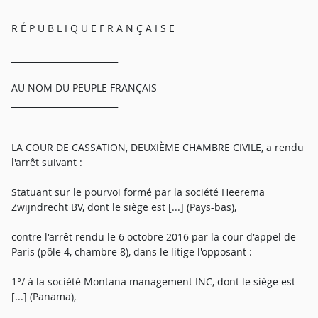
R É P U B L I Q U E F R A N Ç A I S E
_________________________
AU NOM DU PEUPLE FRANÇAIS
_________________________
LA COUR DE CASSATION, DEUXIÈME CHAMBRE CIVILE, a rendu
l'arrêt suivant :
Statuant sur le pourvoi formé par la société Heerema
Zwijndrecht BV, dont le siège est [...] (Pays-bas),
contre l'arrêt rendu le 6 octobre 2016 par la cour d'appel de
Paris (pôle 4, chambre 8), dans le litige l'opposant :
1°/ à la société Montana management INC, dont le siège est
[...] (Panama),