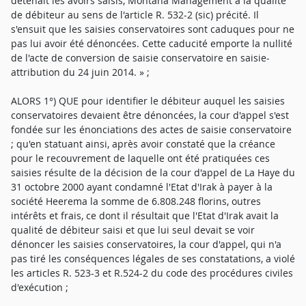
détenait les avoirs saisis, Montana Management a la qualité
de débiteur au sens de l'article R. 532-2 (sic) précité. Il
s'ensuit que les saisies conservatoires sont caduques pour ne
pas lui avoir été dénoncées. Cette caducité emporte la nullité
de l'acte de conversion de saisie conservatoire en saisie-
attribution du 24 juin 2014. » ;
ALORS 1°) QUE pour identifier le débiteur auquel les saisies
conservatoires devaient être dénoncées, la cour d'appel s'est
fondée sur les énonciations des actes de saisie conservatoire
; qu'en statuant ainsi, après avoir constaté que la créance
pour le recouvrement de laquelle ont été pratiquées ces
saisies résulte de la décision de la cour d'appel de La Haye du
31 octobre 2000 ayant condamné l'Etat d'Irak à payer à la
société Heerema la somme de 6.808.248 florins, outres
intérêts et frais, ce dont il résultait que l'Etat d'Irak avait la
qualité de débiteur saisi et que lui seul devait se voir
dénoncer les saisies conservatoires, la cour d'appel, qui n'a
pas tiré les conséquences légales de ses constatations, a violé
les articles R. 523-3 et R.524-2 du code des procédures civiles
d'exécution ;