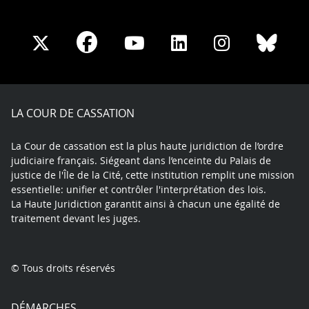
Share
Share
Share
Share
Sha
Share
on
on
on
on
on
on
Facebook
X
Youtube
LinkedIn
Instagram
Blue
play
LA COUR DE CASSATION
La Cour de cassation est la plus haute juridiction de l’ordre
judiciaire français. Siégeant dans l’enceinte du Palais de
justice de l'Île de la Cité, cette institution remplit une mission
essentielle: unifier et contrôler l'interprétation des lois.
La Haute Juridiction garantit ainsi à chacun une égalité de
traitement devant les juges.
© Tous droits réservés
DÉMARCHES