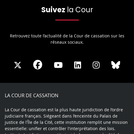
Suivez
la Cour
Retrouvez toute l’actualité de la Cour de cassation sur les
réseaux sociaux.
Share
Share
Share
Share
Sha
Share
on
on
on
on
on
on
Facebook
X
Youtube
LinkedIn
Instagram
Blue
play
LA COUR DE CASSATION
La Cour de cassation est la plus haute juridiction de l’ordre
judiciaire français. Siégeant dans l’enceinte du Palais de
justice de l'Île de la Cité, cette institution remplit une mission
essentielle: unifier et contrôler l'interprétation des lois.