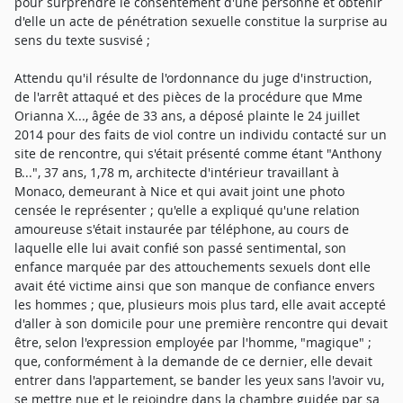
pour surprendre le consentement d'une personne et obtenir
d'elle un acte de pénétration sexuelle constitue la surprise au
sens du texte susvisé ;
Attendu qu'il résulte de l'ordonnance du juge d'instruction,
de l'arrêt attaqué et des pièces de la procédure que Mme
Orianna X..., âgée de 33 ans, a déposé plainte le 24 juillet
2014 pour des faits de viol contre un individu contacté sur un
site de rencontre, qui s'était présenté comme étant "Anthony
B...", 37 ans, 1,78 m, architecte d'intérieur travaillant à
Monaco, demeurant à Nice et qui avait joint une photo
censée le représenter ; qu'elle a expliqué qu'une relation
amoureuse s'était instaurée par téléphone, au cours de
laquelle elle lui avait confié son passé sentimental, son
enfance marquée par des attouchements sexuels dont elle
avait été victime ainsi que son manque de confiance envers
les hommes ; que, plusieurs mois plus tard, elle avait accepté
d'aller à son domicile pour une première rencontre qui devait
être, selon l'expression employée par l'homme, "magique" ;
que, conformément à la demande de ce dernier, elle devait
entrer dans l'appartement, se bander les yeux sans l'avoir vu,
se mettre nue et le rejoindre dans la chambre guidée par sa