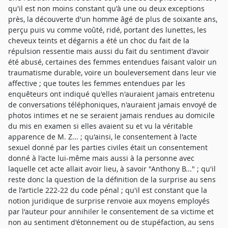
qu'il est non moins constant qu'à une ou deux exceptions
près, la découverte d'un homme âgé de plus de soixante ans,
perçu puis vu comme voûté, ridé, portant des lunettes, les
cheveux teints et dégarnis a été un choc du fait de la
répulsion ressentie mais aussi du fait du sentiment d'avoir
été abusé, certaines des femmes entendues faisant valoir un
traumatisme durable, voire un bouleversement dans leur vie
affective ; que toutes les femmes entendues par les
enquêteurs ont indiqué qu'elles n'auraient jamais entretenu
de conversations téléphoniques, n'auraient jamais envoyé de
photos intimes et ne se seraient jamais rendues au domicile
du mis en examen si elles avaient su et vu la véritable
apparence de M. Z... ; qu'ainsi, le consentement à l'acte
sexuel donné par les parties civiles était un consentement
donné à l'acte lui-même mais aussi à la personne avec
laquelle cet acte allait avoir lieu, à savoir "Anthony B..." ; qu'il
reste donc la question de la définition de la surprise au sens
de l'article 222-22 du code pénal ; qu'il est constant que la
notion juridique de surprise renvoie aux moyens employés
par l'auteur pour annihiler le consentement de sa victime et
non au sentiment d'étonnement ou de stupéfaction, au sens