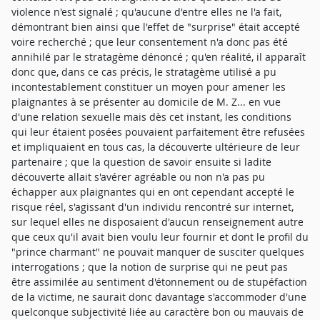
violence n'est signalé ; qu'aucune d'entre elles ne l'a fait,
démontrant bien ainsi que l'effet de "surprise" était accepté
voire recherché ; que leur consentement n'a donc pas été
annihilé par le stratagème dénoncé ; qu'en réalité, il apparaît
donc que, dans ce cas précis, le stratagème utilisé a pu
incontestablement constituer un moyen pour amener les
plaignantes à se présenter au domicile de M. Z... en vue
d'une relation sexuelle mais dès cet instant, les conditions
qui leur étaient posées pouvaient parfaitement être refusées
et impliquaient en tous cas, la découverte ultérieure de leur
partenaire ; que la question de savoir ensuite si ladite
découverte allait s'avérer agréable ou non n'a pas pu
échapper aux plaignantes qui en ont cependant accepté le
risque réel, s'agissant d'un individu rencontré sur internet,
sur lequel elles ne disposaient d'aucun renseignement autre
que ceux qu'il avait bien voulu leur fournir et dont le profil du
"prince charmant" ne pouvait manquer de susciter quelques
interrogations ; que la notion de surprise qui ne peut pas
être assimilée au sentiment d'étonnement ou de stupéfaction
de la victime, ne saurait donc davantage s'accommoder d'une
quelconque subjectivité liée au caractère bon ou mauvais de