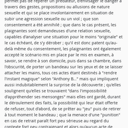
permet pas de repérer un prédateur, d'envisager le danger à
travers des gestes, propositions ou allusions de nature
sexuelle et qui se place involontairement en situation de
subir une agression sexuelle ou un viol ; que son
consentement a été annihilé ; que dans le cas présent, les
plaignantes sont demandeuses d'une relation sexuelle,
capables d'analyser une situation pour le moins "originale" et
le cas échéant, de s'y dérober ; qu'il est donc patent qu'au-
delà même du consentement, les plaignantes ont également
accepté le scénario mis en place par le mis en examen, à
savoir, se rendre à son domicile, puis dans sa chambre, dans
l'obscurité, de porter un bandeau sur les yeux et de se laisser
attacher les mains, tous ces actes étant destinés à "rendre
l'instant magique" selon "Anthony B..." mais qui impliquent
aussi indubitablement la surprise de la découverte ; qu'elles
soulignent qu'elles se trouvaient "dans l'impossibilité
d'appréhender ses mensonges" mais elles ont gardé, durant
le déroulement des faits, la possibilité qui leur était offerte
de refuser, tout d'abord, de se prêter au "jeu" puis de retirer
à tout moment le bandeau ; que la menace d'une "punition"
en cas de retrait paraît fort peu sérieuse au regard du
contexte fort peu contraignant et alors qu'aucun acte de