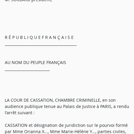
R É P U B L I Q U E F R A N Ç A I S E
________________________________________
AU NOM DU PEUPLE FRANÇAIS
_________________________
LA COUR DE CASSATION, CHAMBRE CRIMINELLE, en son
audience publique tenue au Palais de Justice à PARIS, a rendu
l'arrêt suivant :
CASSATION et désignation de juridiction sur le pourvoi formé
par Mme Orianna X..., Mme Marie-Hélène Y..., parties civiles,