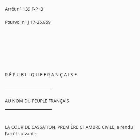
Arrêt n° 139 F-P+B
Pourvoi n° J 17-25.859
R É P U B L I Q U E F R A N Ç A I S E
_________________________
AU NOM DU PEUPLE FRANÇAIS
_________________________
LA COUR DE CASSATION, PREMIÈRE CHAMBRE CIVILE, a rendu
l'arrêt suivant :