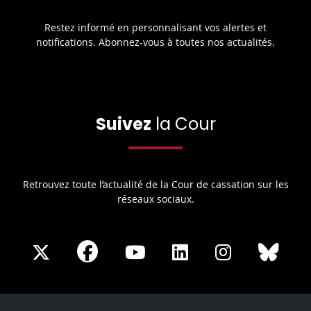
Restez informé en personnalisant vos alertes et
notifications. Abonnez-vous à toutes nos actualités.
Suivez
la Cour
Retrouvez toute l’actualité de la Cour de cassation sur les
réseaux sociaux.
Share
Share
Share
Share
Sha
Share
on
on
on
on
on
on
Facebook
X
Youtube
LinkedIn
Instagram
Blue