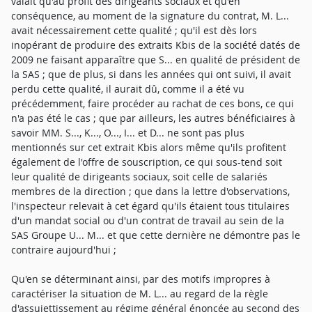
valait qu'au profit des dirigeants sociaux et qu'en
conséquence, au moment de la signature du contrat, M. L...
avait nécessairement cette qualité ; qu'il est dès lors
inopérant de produire des extraits Kbis de la société datés de
2009 ne faisant apparaître que S... en qualité de président de
la SAS ; que de plus, si dans les années qui ont suivi, il avait
perdu cette qualité, il aurait dû, comme il a été vu
précédemment, faire procéder au rachat de ces bons, ce qui
n'a pas été le cas ; que par ailleurs, les autres bénéficiaires à
savoir MM. S..., K..., O..., I... et D... ne sont pas plus
mentionnés sur cet extrait Kbis alors même qu'ils profitent
également de l'offre de souscription, ce qui sous-tend soit
leur qualité de dirigeants sociaux, soit celle de salariés
membres de la direction ; que dans la lettre d'observations,
l'inspecteur relevait à cet égard qu'ils étaient tous titulaires
d'un mandat social ou d'un contrat de travail au sein de la
SAS Groupe U... M... et que cette dernière ne démontre pas le
contraire aujourd'hui ;
Qu'en se déterminant ainsi, par des motifs impropres à
caractériser la situation de M. L... au regard de la règle
d'assujettissement au régime général énoncée au second des