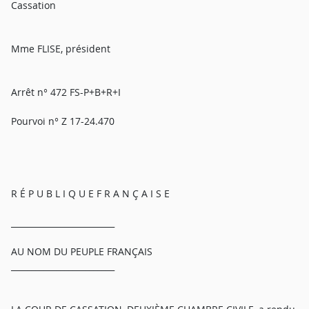
Cassation
Mme FLISE, président
Arrêt n° 472 FS-P+B+R+I
Pourvoi n° Z 17-24.470
R É P U B L I Q U E F R A N Ç A I S E
_________________________
AU NOM DU PEUPLE FRANÇAIS
_________________________