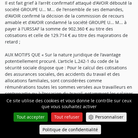
Il est fait grief à l'arrêt confirmatif attaqué d'AVOIR débouté la
société GROUPE U... M... de l'ensemble de ses demandes,
d'AVOIR confirmé la décision de la commission de recours
amiable et d'AVOIR condamné la société GROUPE U... M... à
payer à l'URSSAF la somme de 902.360 € au titre des
cotisations et celle de 129.714 € au titre des majorations de
retard ;
AUX MOTIFS QUE « Sur la nature juridique de l'avantage
potentiellement procuré. L'article L.242-1 du code de la
sécurité sociale dispose que : Pour le calcul des cotisations
des assurances sociales, des accidents du travail et des
allocations familiales, sont considérées comme
rémunérations toutes les sommes versées aux travailleurs en
contrepartie ou à l'occasion du travail, notamment les salaires
ou gains, les indemnités de congés payés, le montant des
Ce site utilise des cookies et vous donne le contrôle sur ceux
que vous souhaitez activer
retenues pour cotisations ouvrières, les indemnités, primes,
gratifications et tous autres avantages en argent, les
Tout accepter
Tout refuser
Personnaliser
avantages en nature, ainsi que les sommes perçues
directement ou par l'entremise d'un tiers à titre de pourboire.
Politique de confidentialité
Queue-Fair
Menu
Il convient donc de rechercher si la souscription de BSA qui