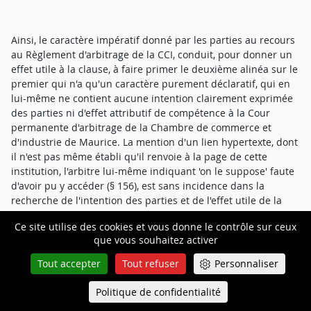
Ainsi, le caractère impératif donné par les parties au recours
au Règlement d'arbitrage de la CCI, conduit, pour donner un
effet utile à la clause, à faire primer le deuxième alinéa sur le
premier qui n'a qu'un caractère purement déclaratif, qui en
lui-même ne contient aucune intention clairement exprimée
des parties ni d'effet attributif de compétence à la Cour
permanente d'arbitrage de la Chambre de commerce et
d'industrie de Maurice. La mention d'un lien hypertexte, dont
il n'est pas même établi qu'il renvoie à la page de cette
institution, l'arbitre lui-même indiquant 'on le suppose' faute
d'avoir pu y accéder (§ 156), est sans incidence dans la
recherche de l'intention des parties et de l'effet utile de la
clause.
Ce site utilise des cookies et vous donne le contrôle sur ceux
que vous souhaitez activer
Tout accepter
Tout refuser
Personnaliser
En revanche, le choix fait par les parties de soumettre
l'arbitrage au Règlement d'arbitrage de la CCI emporte celui
Politique de confidentialité
Queue-Fair
Menu
d'introduire l'arbitrage devant la CCI qui est la seule