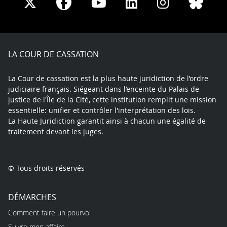
Share
Share
Share
Share
Sha
Share
on
on
on
on
on
on
Facebook
X
Youtube
LinkedIn
Instagram
Blue
play
LA COUR DE CASSATION
La Cour de cassation est la plus haute juridiction de l’ordre
judiciaire français. Siégeant dans l’enceinte du Palais de
justice de l'Île de la Cité, cette institution remplit une mission
essentielle: unifier et contrôler l'interprétation des lois.
La Haute Juridiction garantit ainsi à chacun une égalité de
traitement devant les juges.
© Tous droits réservés
DÉMARCHES
Comment faire un pourvoi
Suivre mon affaire