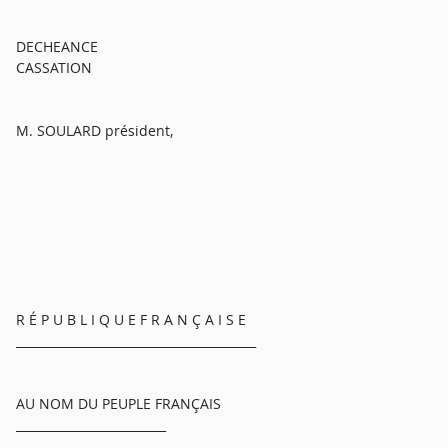
DECHEANCE
CASSATION
M. SOULARD président,
R É P U B L I Q U E F R A N Ç A I S E
________________________________________
AU NOM DU PEUPLE FRANÇAIS
_________________________