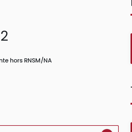
02
einte hors RNSM/NA