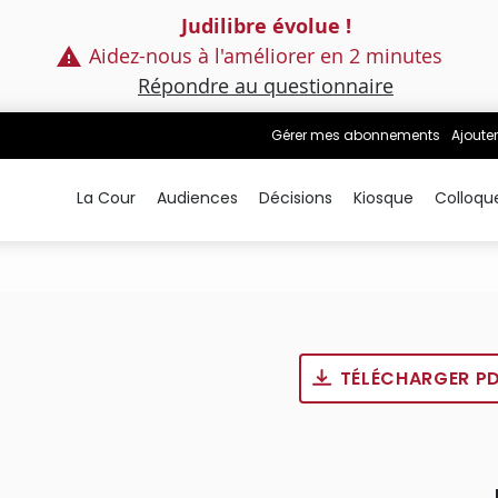
Judilibre évolue !
Aidez-nous à l'améliorer en 2 minutes
Répondre au questionnaire
Gérer mes abonnements
Ajouter
La Cour
Audiences
Décisions
Kiosque
Colloqu
TÉLÉCHARGER P