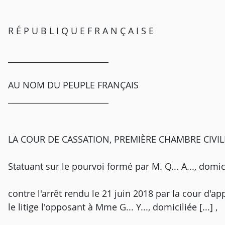
R É P U B L I Q U E F R A N Ç A I S E
_________________________
AU NOM DU PEUPLE FRANÇAIS
_________________________
LA COUR DE CASSATION, PREMIÈRE CHAMBRE CIVILE, a
Statuant sur le pourvoi formé par M. Q... A..., domicil
contre l'arrêt rendu le 21 juin 2018 par la cour d'ap
le litige l'opposant à Mme G... Y..., domiciliée [...] ,