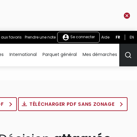
Se connecter
 aux favoris
Prendre une note
Aide
FR
EN
es
International
Parquet général
Mes démarches
Rech
DF
TÉLÉCHARGER PDF SANS ZONAGE