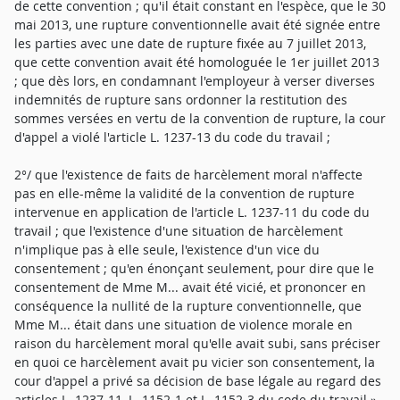
de cette convention ; qu'il était constant en l'espèce, que le 30
mai 2013, une rupture conventionnelle avait été signée entre
les parties avec une date de rupture fixée au 7 juillet 2013,
que cette convention avait été homologuée le 1er juillet 2013
; que dès lors, en condamnant l'employeur à verser diverses
indemnités de rupture sans ordonner la restitution des
sommes versées en vertu de la convention de rupture, la cour
d'appel a violé l'article L. 1237-13 du code du travail ;
2°/ que l'existence de faits de harcèlement moral n'affecte
pas en elle-même la validité de la convention de rupture
intervenue en application de l'article L. 1237-11 du code du
travail ; que l'existence d'une situation de harcèlement
n'implique pas à elle seule, l'existence d'un vice du
consentement ; qu'en énonçant seulement, pour dire que le
consentement de Mme M... avait été vicié, et prononcer en
conséquence la nullité de la rupture conventionnelle, que
Mme M... était dans une situation de violence morale en
raison du harcèlement moral qu'elle avait subi, sans préciser
en quoi ce harcèlement avait pu vicier son consentement, la
cour d'appel a privé sa décision de base légale au regard des
articles L. 1237-11, L. 1152-1 et L. 1152-3 du code du travail ».