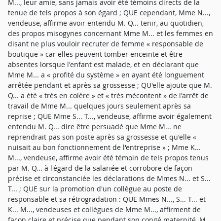
M..., leur amie, sans jamais avoir été témoins directs de la
tenue de tels propos à son égard ; QUE cependant, Mme N...,
vendeuse, affirme avoir entendu M. Q... tenir, au quotidien,
des propos misogynes concernant Mme M... et les femmes en
disant ne plus vouloir recruter de femme « responsable de
boutique » car elles peuvent tomber enceinte et être
absentes lorsque l'enfant est malade, et en déclarant que
Mme M... a « profité du système » en ayant été longuement
arrêtée pendant et après sa grossesse ; QU'elle ajoute que M.
Q... a été « très en colère » et « très mécontent » de l'arrêt de
travail de Mme M... quelques jours seulement après sa
reprise ; QUE Mme S... T..., vendeuse, affirme avoir également
entendu M. Q... dire être persuadé que Mme M... ne
reprendrait pas son poste après sa grossesse et qu'elle «
nuisait au bon fonctionnement de l'entreprise » ; Mme K...
M..., vendeuse, affirme avoir été témoin de tels propos tenus
par M. Q... à l'égard de la salariée et corrobore de façon
précise et circonstanciée les déclarations de Mmes N... et S...
T... ; QUE sur la promotion d'un collègue au poste de
responsable et sa rétrogradation : QUE Mmes N..., S... T... et
K... M..., vendeuses et collègues de Mme M..., affirment de
façon claire et précise que pendant son congé maternité, M.