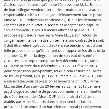
Q... leur avait dit ainsi qu'à toute l'équipe, que M. I... B..., un
de leur collègue vendeur, serait désormais leur nouveau «
responsable cadre » remplaçant définitivement sur ce poste
Mme M... qui redevenait vendeuse ; QUE sur les demandes
répétées afin de quitter la société et accepter une rupture
conventionnelle, si les 9 témoins affirment que M. Q... a
proposé à plusieurs reprises à Mme M..., à son retour de
congé maternité, de mettre un terme à son contrat de travail,
il doit être relevé qu'aucun d'eux n'a été témoin direct d'une
telle proposition et qu'ils ne font que rapporter les dires de la
salariée ; QUE sur la dégradation de son état de santé :
QU'après avoir repris son poste le 5 décembre 2012, Mme
M... a été arrêtée du 8 décembre 2012 au 11 février 2013
pour dépression post-partum, tel que cela résulte de l'arrêt
de travail produit, QUE puis du 16 mars au 23 avril 2013, elle
a été arrêtée pour dépression et hypertension ; QUE Mme
M... justifie d'un suivi du 20 février au 22 mai 2013 par une
psychologue au centre de protection maternelle et infantile
du département de l'Oise ; QUE les faits ainsi répétés et
établis par Mme M..., pris dans leur ensemble, laissent
présumer l'existence d'un harcèlement moral ; QU'il revient