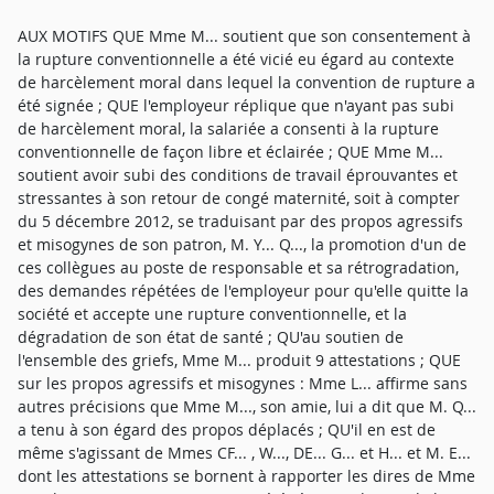
AUX MOTIFS QUE Mme M... soutient que son consentement à
la rupture conventionnelle a été vicié eu égard au contexte
de harcèlement moral dans lequel la convention de rupture a
été signée ; QUE l'employeur réplique que n'ayant pas subi
de harcèlement moral, la salariée a consenti à la rupture
conventionnelle de façon libre et éclairée ; QUE Mme M...
soutient avoir subi des conditions de travail éprouvantes et
stressantes à son retour de congé maternité, soit à compter
du 5 décembre 2012, se traduisant par des propos agressifs
et misogynes de son patron, M. Y... Q..., la promotion d'un de
ces collègues au poste de responsable et sa rétrogradation,
des demandes répétées de l'employeur pour qu'elle quitte la
société et accepte une rupture conventionnelle, et la
dégradation de son état de santé ; QU'au soutien de
l'ensemble des griefs, Mme M... produit 9 attestations ; QUE
sur les propos agressifs et misogynes : Mme L... affirme sans
autres précisions que Mme M..., son amie, lui a dit que M. Q...
a tenu à son égard des propos déplacés ; QU'il en est de
même s'agissant de Mmes CF... , W..., DE... G... et H... et M. E...
dont les attestations se bornent à rapporter les dires de Mme