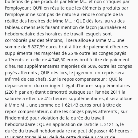
bulletins de paie produits par Mme M... et non critiqués par
l'employeur ; QU'il en résulte que les éléments produits par
l'employeur ne sont pas de nature à rendre compte de la
réalité des horaires de Mme M... ; QUE dès lors, au vu des
tableaux mensuels faisant mention de façon journalière et
hebdomadaire des horaires de travail lesquels sont
corroborés par des témoins, il sera alloué à Mme M... une
somme de 8 827,39 euros brut à titre de paiement d'heures
supplémentaires majorées de 25 % outre les congés payés
afférents, et celle de 4 748,50 euros brut à titre de paiement
d'heures supplémentaires majorées de 50%, outre les congés
payés afférents ; QUE dès lors, le jugement entrepris sera
infirmé de ces chefs. Sur le repos compensateur ; QUE le
dépassement du contingent légal d'heures supplémentaires
(220 h par an) étant démontré puisque sur l'année 2011 la
salariée a effectué 415 heures supplémentaires, il sera alloué
à Mme M... une somme de 1 621,43 euros brut à titre de
repos compensateur, outre les congés payés afférents ; sur
l'indemnité pour violation de la durée du travail
hebdomadaire : QU'en application de l'article L. 3121-5, le
durée du travail hebdomadaire ne peut dépasser 48 heures ;
QU'ayant travaillé au-delà de cette durée au cours de