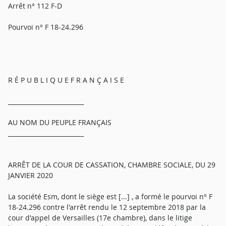
Arrêt n° 112 F-D
Pourvoi n° F 18-24.296
R É P U B L I Q U E F R A N Ç A I S E
_________________________
AU NOM DU PEUPLE FRANÇAIS
_________________________
ARRÊT DE LA COUR DE CASSATION, CHAMBRE SOCIALE, DU 29
JANVIER 2020
La société Esm, dont le siège est [...] , a formé le pourvoi n° F
18-24.296 contre l'arrêt rendu le 12 septembre 2018 par la
cour d'appel de Versailles (17e chambre), dans le litige