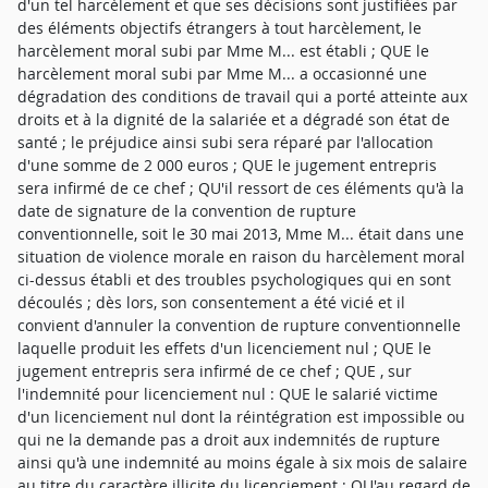
d'un tel harcèlement et que ses décisions sont justifiées par
des éléments objectifs étrangers à tout harcèlement, le
harcèlement moral subi par Mme M... est établi ; QUE le
harcèlement moral subi par Mme M... a occasionné une
dégradation des conditions de travail qui a porté atteinte aux
droits et à la dignité de la salariée et a dégradé son état de
santé ; le préjudice ainsi subi sera réparé par l'allocation
d'une somme de 2 000 euros ; QUE le jugement entrepris
sera infirmé de ce chef ; QU'il ressort de ces éléments qu'à la
date de signature de la convention de rupture
conventionnelle, soit le 30 mai 2013, Mme M... était dans une
situation de violence morale en raison du harcèlement moral
ci-dessus établi et des troubles psychologiques qui en sont
découlés ; dès lors, son consentement a été vicié et il
convient d'annuler la convention de rupture conventionnelle
laquelle produit les effets d'un licenciement nul ; QUE le
jugement entrepris sera infirmé de ce chef ; QUE , sur
l'indemnité pour licenciement nul : QUE le salarié victime
d'un licenciement nul dont la réintégration est impossible ou
qui ne la demande pas a droit aux indemnités de rupture
ainsi qu'à une indemnité au moins égale à six mois de salaire
au titre du caractère illicite du licenciement ; QU'au regard de