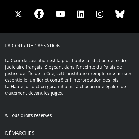
Share
Share
Share
Share
Sha
Share
on
on
on
on
on
on
Facebook
X
Youtube
LinkedIn
Instagram
Blue
play
LA COUR DE CASSATION
La Cour de cassation est la plus haute juridiction de l’ordre
judiciaire français. Siégeant dans l’enceinte du Palais de
justice de l'Île de la Cité, cette institution remplit une mission
essentielle: unifier et contrôler l'interprétation des lois.
La Haute Juridiction garantit ainsi à chacun une égalité de
traitement devant les juges.
© Tous droits réservés
DÉMARCHES