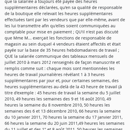
que la salariée a toujours été payée des heures
supplémentaires déclarées, qu'en sa qualité de responsable
de la boutique elle relevait les heures supplémentaires
effectuées tant par les vendeurs que par elle-même, avant de
les lui transmettre afin qu'elles soient communiquées au
comptable pour mise en paiement ; QU'il n'est pas discuté
que Mme M... exerçait les fonctions de responsable de
magasin au sein duquel 4 vendeurs étaient affectés et était
payée sur la base de 35 heures hebdomadaires de travail ;
QUE la salariée communique des tableaux mensuels de
juillet 2010 à mars 2012 renseignés de façon manuscrite et
remplis comme suit : chaque mois sont mentionnées les
heures de travail journalières révélant 1 à 3 heures
supplémentaires par jour et, pour certaines semaines, des
heures supplémentaires au-delà de la 43 heure de travail (à
titre d'exemple : 45 heures de travail la semaine du 5 juillet
2010, 49 heures les semaines des 9 et 16 août 2010, 49
heures la semaine du 8 novembre 2010, 50 heures les
semaines des 6 et 13 décembre 2010, 66 heures la semaine
du 10 janvier 2011, 70 heures la semaine du 17 janvier 2011,
66 heures la semaine du 20 juin 2011,49 heures les semaines
du 11 juillet et des 1" et 8 août 2011, 50 heures les semaines