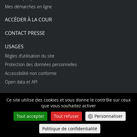
Mes démarches en ligne
ACCÉDER À LA COUR
CONTACT PRESSE
USAGES
Règles d’utilisation du site
Protection des données personnelles
Accessibilité non conforme
Open data et API
Ce site utilise des cookies et vous donne le contrôle sur ceux
INFORMATIONS
que vous souhaitez activer
Optimisez votre expérience utilisateur en vous créant un
Tout accepter
Tout refuser
Personnaliser
compte personnel : gestion de vos notifications et de vos
abonnements, prise de notes à partir de n’importe quelle
Politique de confidentialité
Queue-Fair
Menu
page consultée, création de dossiers thématiques,