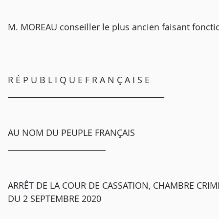
M. MOREAU conseiller le plus ancien faisant foncti
R É P U B L I Q U E F R A N Ç A I S E
________________________________________
AU NOM DU PEUPLE FRANÇAIS
_________________________
ARRÊT DE LA COUR DE CASSATION, CHAMBRE CRIMI
DU 2 SEPTEMBRE 2020