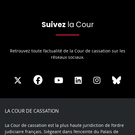
Suivez
la Cour
Retrouvez toute l’actualité de la Cour de cassation sur les
réseaux sociaux.
Share
Share
Share
Share
Sha
Share
on
on
on
on
on
on
Facebook
X
Youtube
LinkedIn
Instagram
Blue
play
LA COUR DE CASSATION
La Cour de cassation est la plus haute juridiction de l’ordre
judiciaire français. Siégeant dans l’enceinte du Palais de