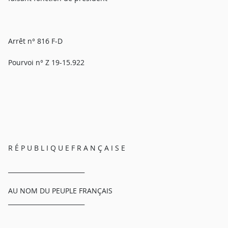
Arrêt n° 816 F-D
Pourvoi n° Z 19-15.922
R É P U B L I Q U E F R A N Ç A I S E
_________________________
AU NOM DU PEUPLE FRANÇAIS
_________________________