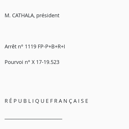
M. CATHALA, président
Arrêt n° 1119 FP-P+B+R+I
Pourvoi n° X 17-19.523
R É P U B L I Q U E F R A N Ç A I S E
_________________________