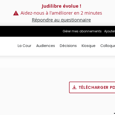
Judilibre évolue !
Aidez-nous à l'améliorer en 2 minutes
Répondre au questionnaire
Gérer mes abonnements
Ajouter
La Cour
Audiences
Décisions
Kiosque
Colloqu
TÉLÉCHARGER P