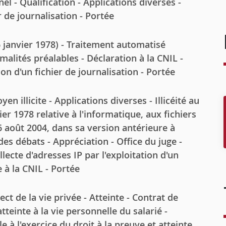
l - Qualification - Applications diverses -
r de journalisation - Portée
 janvier 1978) - Traitement automatisé
alités préalables - Déclaration à la CNIL -
ion d'un fichier de journalisation - Portée
 illicite - Applications diverses - Illicéité au
ier 1978 relative à l'informatique, aux fichiers
 6 août 2004, dans sa version antérieure à
des débats - Appréciation - Office du juge -
lecte d'adresses IP par l'exploitation d'un
e à la CNIL - Portée
de la vie privée - Atteinte - Contrat de
tteinte à la vie personnelle du salarié -
 à l'exercice du droit à la preuve et atteinte