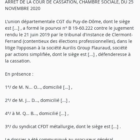
ARRÊT DE LA COUR DE CASSATION, CHAMBRE SOCIALE, DU 25
NOVEMBRE 2020
L'union départementale CGT du Puy-de-Dôme, dont le siège
est [...] , a formé le pourvoi n° B 19-60.222 contre le jugement
rendu le 21 juin 2019 par le tribunal d'instance de Clermont-
Ferrand (contentieux des élections professionnelles), dans le
litige l'opposan à la société Aurilis Group Flauraud, société
par actions simplifiée, dont le siège est [...] , défenderesse à
la cassation.
En présence :
1°/ de M. N... O..., domicilié [...] ,
2°/ de M. J... D..., domicilié [...] ,
4°/ à M. Q... B..., domicilié [...] ,
3°/ du syndicat CFDT métallurgie, dont le siège est [...] .
Le dossier a été communiqué au procureur général.