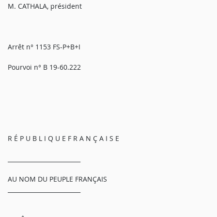
M. CATHALA, président
Arrêt n° 1153 FS-P+B+I
Pourvoi n° B 19-60.222
R É P U B L I Q U E F R A N Ç A I S E
_________________________
AU NOM DU PEUPLE FRANÇAIS
_________________________