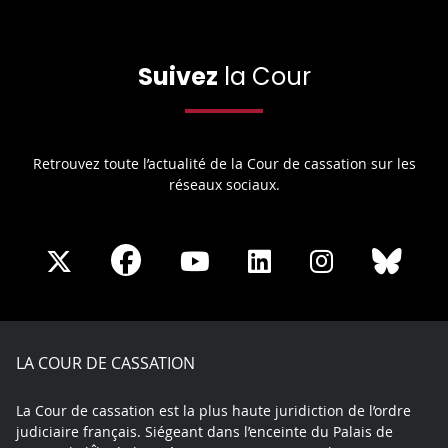
Suivez
la Cour
Retrouvez toute l’actualité de la Cour de cassation sur les
réseaux sociaux.
Share
Share
Share
Share
Sha
Share
on
on
on
on
on
on
Facebook
X
Youtube
LinkedIn
Instagram
Blue
play
LA COUR DE CASSATION
La Cour de cassation est la plus haute juridiction de l’ordre
judiciaire français. Siégeant dans l’enceinte du Palais de