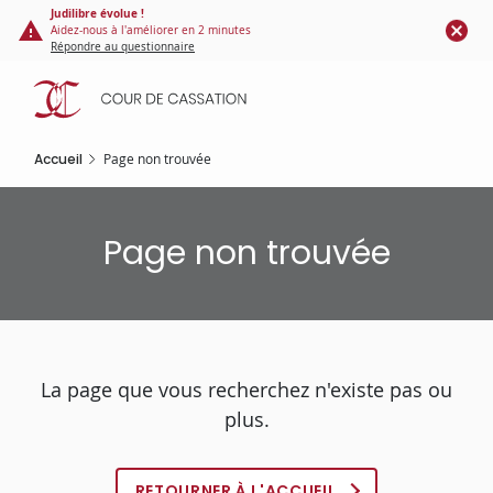
Panneau de gestion des cookies
Aller
Judilibre évolue !
Aidez-nous à l'améliorer en 2 minutes
au
Répondre au questionnaire
contenu
principal
Accueil
Page non trouvée
Page non trouvée
La page que vous recherchez n'existe pas ou
plus.
RETOURNER À L'ACCUEIL