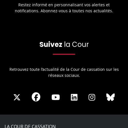
Restez informé en personnalisant vos alertes et
notifications. Abonnez-vous à toutes nos actualités.
Suivez
la Cour
Retrouvez toute l’actualité de la Cour de cassation sur les
réseaux sociaux.
Share
Share
Share
Share
Sha
Share
on
on
on
on
on
on
Facebook
X
Youtube
LinkedIn
Instagram
Blue
play
LA COUR DE CASSATION