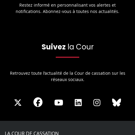
Restez informé en personnalisant vos alertes et
notifications. Abonnez-vous à toutes nos actualités.
Suivez
la Cour
Retrouvez toute l’actualité de la Cour de cassation sur les
réseaux sociaux.
Share
Share
Share
Share
Sha
Share
on
on
on
on
on
on
Facebook
X
Youtube
LinkedIn
Instagram
Blue
play
LA COUR DE CASSATION