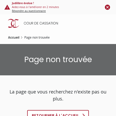
Panneau de gestion des cookies
Aller
Judilibre évolue !
Aidez-nous à l'améliorer en 2 minutes
au
Répondre au questionnaire
contenu
principal
Accueil
Page non trouvée
Page non trouvée
La page que vous recherchez n'existe pas ou
plus.
RETOURNER À L'ACCUEIL