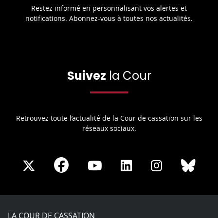
Restez informé en personnalisant vos alertes et
notifications. Abonnez-vous à toutes nos actualités.
Suivez
la Cour
Retrouvez toute l’actualité de la Cour de cassation sur les
réseaux sociaux.
Share
Share
Share
Share
Sha
Share
on
on
on
on
on
on
Facebook
X
Youtube
LinkedIn
Instagram
Blue
play
LA COUR DE CASSATION