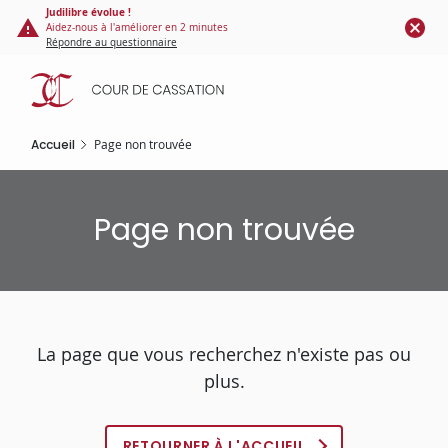
Panneau de gestion des cookies
Aller
Judilibre évolue !
Aidez-nous à l'améliorer en 2 minutes
au
Répondre au questionnaire
contenu
principal
Accueil
Page non trouvée
Page non trouvée
La page que vous recherchez n'existe pas ou
plus.
RETOURNER À L'ACCUEIL