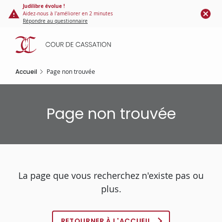
Panneau de gestion des cookies
Aller
Judilibre évolue !
Aidez-nous à l'améliorer en 2 minutes
au
Répondre au questionnaire
contenu
principal
Accueil
Page non trouvée
Page non trouvée
La page que vous recherchez n'existe pas ou
plus.
RETOURNER À L'ACCUEIL