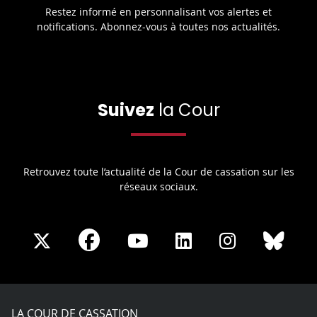
Restez informé en personnalisant vos alertes et
notifications. Abonnez-vous à toutes nos actualités.
Suivez
la Cour
Retrouvez toute l’actualité de la Cour de cassation sur les
réseaux sociaux.
Share
Share
Share
Share
Sha
Share
on
on
on
on
on
on
Facebook
X
Youtube
LinkedIn
Instagram
Blue
play
LA COUR DE CASSATION