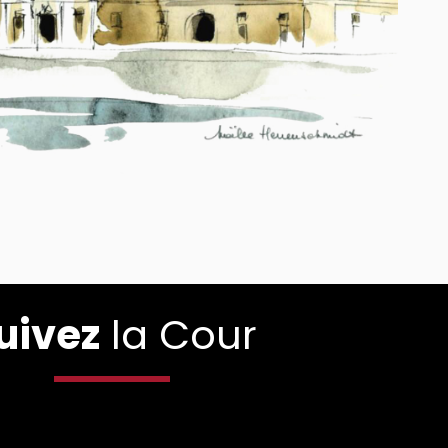
uivez
la Cour