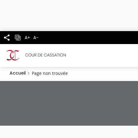
Panneau de gestion des cookies
Aller
au
contenu
principal
A+
A-
Accueil
Page non trouvée