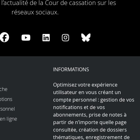
l’actualité de la Cour de cassation sur les
réseaux sociaux.
re
Share
Share
Share
Share
Share
on
on
on
on
on
Facebook
Youtube
LinkedIn
Instagram
Bluesky
play
INFORMATIONS
Optimisez votre expérience
rche
utilisateur en vous créant un
ptions
compte personnel : gestion de vos
notifications et de vos
sonnel
abonnements, prise de notes à
en ligne
partir de n’importe quelle page
consultée, création de dossiers
thématiques, enregistrement de