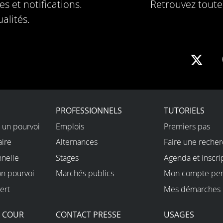
s et notifications.
Retrouvez toute 
alités.
Sha
on
X
PROFESSIONNELS
TUTORIELS
 un pourvoi
Emplois
Premiers pas
aire
Alternances
Faire une reche
nnelle
Stages
Agenda et inscri
on pourvoi
Marchés publics
Mon compte per
ert
Mes démarches 
A COUR
CONTACT PRESSE
USAGES