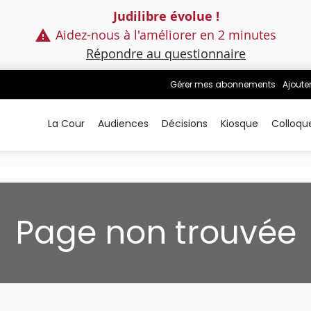
Judilibre évolue !
Aidez-nous à l'améliorer en 2 minutes
Répondre au questionnaire
Gérer mes abonnements
Ajoute
La Cour
Audiences
Décisions
Kiosque
Colloqu
Page non trouvée