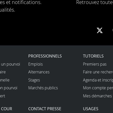
s et notifications.
Retrouvez toute 
alités.
Sha
on
X
PROFESSIONNELS
TUTORIELS
 un pourvoi
Emplois
Premiers pas
aire
Alternances
Faire une reche
nnelle
Stages
Agenda et inscri
on pourvoi
Marchés publics
Mon compte per
ert
Mes démarches 
A COUR
CONTACT PRESSE
USAGES