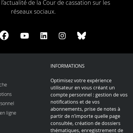
l’actualité de la Cour de cassation sur les
réseaux sociaux.
re
Share
Share
Share
Share
Share
on
on
on
on
on
Facebook
Youtube
LinkedIn
Instagram
Bluesky
play
INFORMATIONS
Optimisez votre expérience
rche
utilisateur en vous créant un
ptions
compte personnel : gestion de vos
notifications et de vos
sonnel
abonnements, prise de notes à
en ligne
partir de n’importe quelle page
consultée, création de dossiers
thématiques, enregistrement de