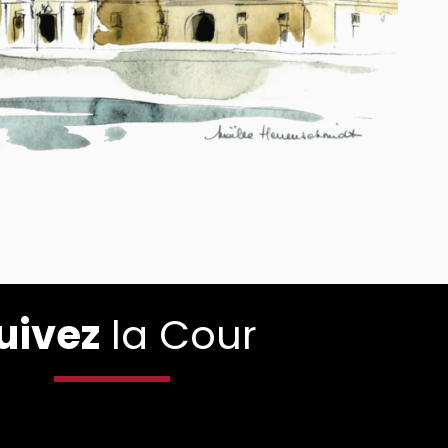
uivez
la Cour