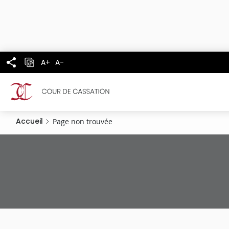
Panneau de gestion des cookies
Aller
au
contenu
principal
A+
A-
Accueil
Page non trouvée