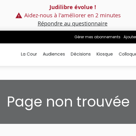
Judilibre évolue !
Aidez-nous à l'améliorer en 2 minutes
Répondre au questionnaire
Gérer mes abonnements
Ajoute
La Cour
Audiences
Décisions
Kiosque
Colloqu
Page non trouvée