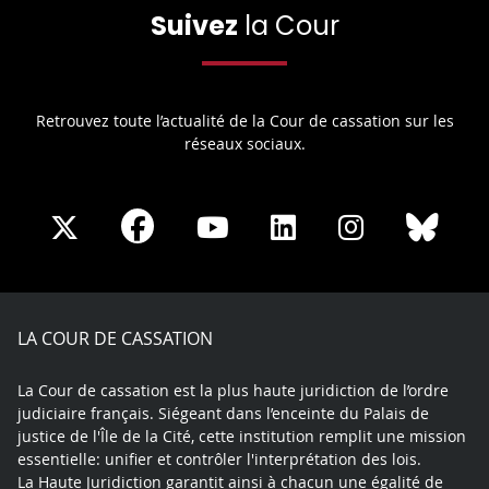
Suivez
la Cour
Retrouvez toute l’actualité de la Cour de cassation sur les
réseaux sociaux.
Share
Share
Share
Share
Sha
Share
on
on
on
on
on
on
Facebook
X
Youtube
LinkedIn
Instagram
Blue
play
LA COUR DE CASSATION
La Cour de cassation est la plus haute juridiction de l’ordre
judiciaire français. Siégeant dans l’enceinte du Palais de
justice de l'Île de la Cité, cette institution remplit une mission
essentielle: unifier et contrôler l'interprétation des lois.
La Haute Juridiction garantit ainsi à chacun une égalité de