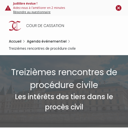
Panneau de gestion des cookies
Aller
Judilibre évolue !
Aidez-nous à l'améliorer en 2 minutes
au
Répondre au questionnaire
contenu
principal
Accueil
Agenda événementiel
Treizièmes rencontres de procédure civile
Treizièmes rencontres de
procédure civile
Les intérêts des tiers dans le
procès civil