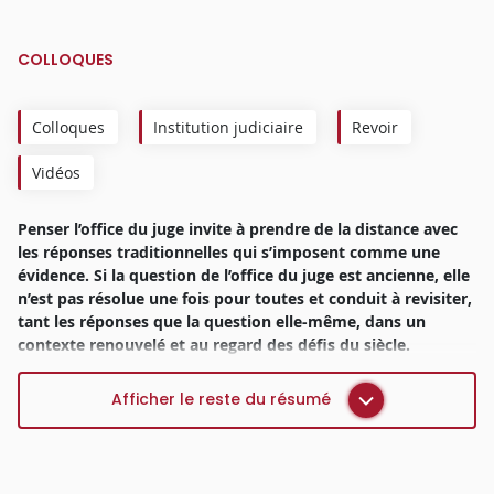
COLLOQUES
Colloques
Institution judiciaire
Revoir
Vidéos
Penser l’office du juge invite à prendre de la distance avec
les réponses traditionnelles qui s’imposent comme une
évidence. Si la question de l’office du juge est ancienne, elle
n’est pas résolue une fois pour toutes et conduit à revisiter,
tant les réponses que la question elle-même, dans un
contexte renouvelé et au regard des défis du siècle.
Le juge, interpellé dans un différend entre deux parties,
Afficher le reste du résumé
pense son office dans le cadre de l’organisation du droit, de
l’État et de la société. Il s’inscrit dans le contexte de la
construction d’un espace européen de justice, du dialogue
des juges, et d’un droit mondialisé, où des normes de nature