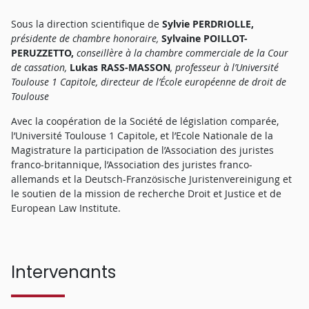
Le déroulement des conférences conduit à traiter l’office du
juge par différentes approches et sous différents aspects. Le
Sous la direction scientiﬁque de
Sylvie PERDRIOLLE,
choix de la fragmentation, délivrée des réponses de système,
présidente de chambre honoraire,
Sylvaine POILLOT-
devrait permettre de faire émerger une pensée renouvelée.
PERUZZETTO,
conseillère à la chambre commerciale de la Cour
La réflexion, associant des magistrats et des universitaires,
de cassation,
Lukas RASS-MASSON
, professeur à l’Université
par le prisme de l’analyse comparative de la pensée, du
Toulouse 1 Capitole, directeur de l’École européenne de droit de
concept, des pratiques et des solutions retenues dans les
Toulouse
différents États européens, devrait, en outre, permettre de
trouver, sur l’office du juge, des pistes d’enrichissement et des
Avec la coopération de la Société de législation comparée,
lignes européennes de rapprochement.
l’Université Toulouse 1 Capitole, et l’Ecole Nationale de la
Magistrature la participation de l’Association des juristes
franco-britannique, l’Association des juristes franco-
RÉSUMÉ DE LA CONFÉRENCE
allemands et la Deutsch-Französische Juristenvereinigung et
le soutien de la mission de recherche Droit et Justice et de
European Law Institute.
SUMMARY
Intervenants