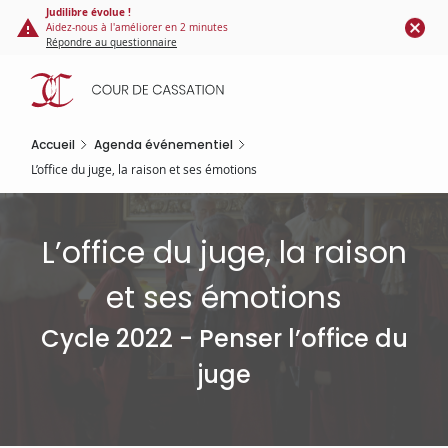
Panneau de gestion des cookies
Aller
Judilibre évolue !
Aidez-nous à l'améliorer en 2 minutes
au
Répondre au questionnaire
contenu
principal
Accueil
Agenda événementiel
L’office du juge, la raison et ses émotions
L’office du juge, la raison
et ses émotions
Cycle 2022 - Penser l’office du
juge