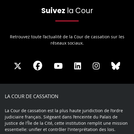
Suivez
la Cour
Retrouvez toute l’actualité de la Cour de cassation sur les
réseaux sociaux.
Share
Share
Share
Share
Sha
Share
on
on
on
on
on
on
Facebook
X
Youtube
LinkedIn
Instagram
Blue
play
LA COUR DE CASSATION
La Cour de cassation est la plus haute juridiction de l’ordre
judiciaire français. Siégeant dans l’enceinte du Palais de
justice de l'Île de la Cité, cette institution remplit une mission
essentielle: unifier et contrôler l'interprétation des lois.