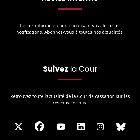
Restez informé en personnalisant vos alertes et
notifications. Abonnez-vous à toutes nos actualités.
Suivez
la Cour
Retrouvez toute l’actualité de la Cour de cassation sur les
réseaux sociaux.
Share
Share
Share
Share
Sha
Share
on
on
on
on
on
on