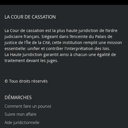
Facebook
X
Youtube
LinkedIn
Instagram
Blue
play
LA COUR DE CASSATION
La Cour de cassation est la plus haute juridiction de l’ordre
judiciaire français. Siégeant dans l’enceinte du Palais de
justice de l'Île de la Cité, cette institution remplit une mission
essentielle: unifier et contrôler l'interprétation des lois.
La Haute Juridiction garantit ainsi à chacun une égalité de
traitement devant les juges.
© Tous droits réservés
DÉMARCHES
Comment faire un pourvoi
Suivre mon affaire
Aide juridictionnelle