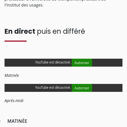
effets reconnus aux usages tant en Droit des contrats qu’en
l'Institut des usages.
Droit des groupements, des biens ou de la procédure civile.
En direct
puis en différé
YouTube est désactivé.
Autoriser
Matinée
YouTube est désactivé.
Autoriser
Après-midi
MATINÉE