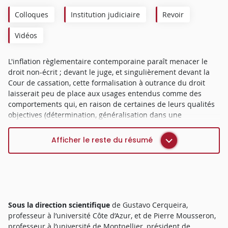
Colloques
Institution judiciaire
Revoir
Vidéos
L'inflation règlementaire contemporaine paraît menacer le
droit non-écrit ; devant le juge, et singulièrement devant la
Cour de cassation, cette formalisation à outrance du droit
laisserait peu de place aux usages entendus comme des
comportements qui, en raison de certaines de leurs qualités
objectives (détermination, généralisation dans une
communauté) et subjectives (légitimité et invocabilité),
bénéficient d’une force normative.
Afficher le reste du résumé
Cependant, cette évolution n’est pas certaine ni vérifiée. C’est
ce que ce colloque, dont l'initiative revient à l’Institut des
usages, se propose d’étudier devant la Cour de cassation.
Une première série d'interventions relativisera la menace du
déclin judiciaire des usages en éclaircissant les différentes
Sous la direction scientifique
de Gustavo Cerqueira,
approches que ceux-ci peuvent avoir devant elle. Une
professeur à l’université Côte d’Azur, et de Pierre Mousseron,
seconde série d’allocutions témoignera de la diversité des
professeur à l’université de Montpellier, président de