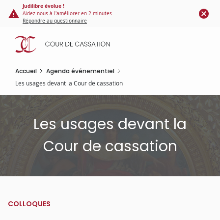
Panneau de gestion des cookies
Aller
Judilibre évolue !
Aidez-nous à l'améliorer en 2 minutes
au
Répondre au questionnaire
contenu
principal
Accueil
Agenda événementiel
Les usages devant la Cour de cassation
Les usages devant la
Cour de cassation
COLLOQUES