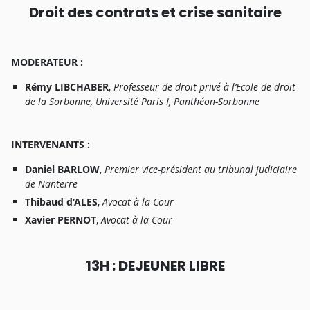
Droi
t
de
s
contrat
s
e
t
cris
e
sanitair
e
M
ODERATEUR
:
Rém
y
LIBCHABER
,
P
r
ofesseu
r
d
e
d
r
oi
t
priv
é à
l’Ecol
e
d
e
d
r
oi
t
d
e
l
a
Sorbonne
,
Universit
é
Pari
s
I
,
P
a
nthéon-Sorbonn
e
I
NTERVENANTS
:
Danie
l
BARLOW
,
P
r
emie
r
vice-présiden
t
a
u
tribuna
l
judiciai
r
e
d
e
N
a
nter
r
e
Thibau
d
d’ALES
,
A
voca
t à
l
a
C
ou
r
Xavie
r
PERNOT
,
A
voca
t à
l
a
C
ou
r
1
3H : DEJEUNER LIBRE