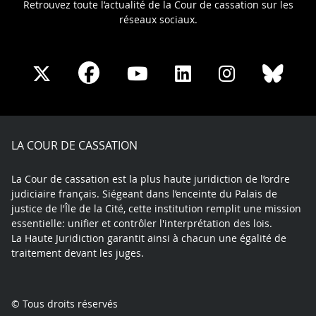
Retrouvez toute l’actualité de la Cour de cassation sur les
réseaux sociaux.
Share
Share
Share
Share
Sha
Share
on
on
on
on
on
on
Facebook
X
Youtube
LinkedIn
Instagram
Blue
play
LA COUR DE CASSATION
La Cour de cassation est la plus haute juridiction de l’ordre
judiciaire français. Siégeant dans l’enceinte du Palais de
justice de l'Île de la Cité, cette institution remplit une mission
essentielle: unifier et contrôler l'interprétation des lois.
La Haute Juridiction garantit ainsi à chacun une égalité de
traitement devant les juges.
© Tous droits réservés