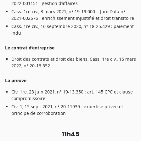
2022-00
1
15
1 :
gestio
n
d’affai
r
e
s
Cass
.
1
r
e
ci
v
.
,
3
mar
s
2021
,
n
°
19-19.00
0 :
JurisDat
a
n
°
2021-00267
6 :
enrichissemen
t
injustifi
é
e
t
d
r
oi
t
t
r
a
nsitoi
r
e
Cass
.
1
r
e
ci
v
.
,
1
6
septemb
r
e
2020
,
n
°
18-25.42
9 :
paiemen
t
ind
u
L
e
c
ontra
t
d’ent
r
epris
e
D
r
oi
t
de
s
contrat
s
e
t
d
r
oi
t
de
s
biens
,
Cass
.
1
r
e
ci
v
.
,
1
6
mar
s
2022
,
n
°
20-13.55
2
L
a
p
r
e
uv
e
Ci
v
.
1
r
e
,
2
3
jui
n
2021
,
n
°
19-13.35
0 :
art
.
14
5
CP
C
e
t
claus
e
comp
r
omissoi
r
e
Ci
v
.
1
,
1
5
sept
.
2021
,
n
°
20-
1
193
9 :
expertis
e
privé
e
e
t
princip
e
d
e
c
or
r
oboratio
n
1
1h
4
5