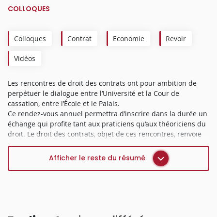
COLLOQUES
Colloques
Contrat
Economie
Revoir
Vidéos
Les rencontres de droit des contrats ont pour ambition de
perpétuer le dialogue entre l’Université et la Cour de
cassation, entre l’École et le Palais.
Ce rendez-vous annuel permettra d’inscrire dans la durée un
échange qui profite tant aux praticiens qu’aux théoriciens du
droit. Le droit des contrats, objet de ces rencontres, renvoie
tant au droit commun des contrats qu’au droit des contrats
spéciaux.
Afficher le reste du résumé
Ce dialogue se déclinera en quatre temps :
Un premier volet sera consacré à l’exploration d’un
panorama jurisprudentiel de l’année écoulée. Cette