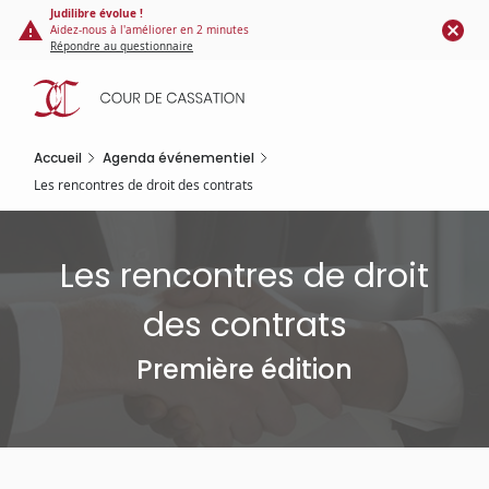
Panneau de gestion des cookies
Aller
Judilibre évolue !
Aidez-nous à l'améliorer en 2 minutes
au
Répondre au questionnaire
contenu
principal
Accueil
Agenda événementiel
Les rencontres de droit des contrats
Les rencontres de droit
des contrats
Première édition