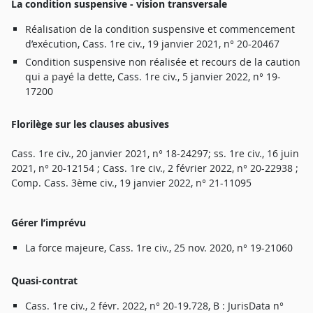
L
a
c
onditio
n
suspensiv
e -
v
i
sio
n
transversal
e
Réalisatio
n
d
e
l
a
conditio
n
suspensiv
e
e
t
commencemen
t
d’exécution
,
Cass
.
1
r
e
ci
v
.
,
1
9
janvie
r
2021
,
n
°
20-2046
7
Conditio
n
suspensiv
e
no
n
réalisé
e
e
t
r
ecour
s
d
e
l
a
cautio
n
qu
i a
pay
é
l
a
dette
,
Cass
.
1
r
e
ci
v
.
, 5
janvie
r
2022
,
n
°
19-
1720
0
F
l
orilèg
e
su
r
le
s
cl
a
use
s
abusive
s
Cass
.
1
r
e
ci
v
.
,
2
0
janvie
r
2021
,
n
°
18-24297
;
ss
.
1
r
e
ci
v
.
,
1
6
jui
n
2021
,
n
°
20-1215
4 ;
Cass
.
1
r
e
ci
v
.
, 2
févrie
r
2022
,
n
°
20-2293
8 ;
Comp
.
Cass
.
3èm
e
ci
v
.
,
1
9
janvie
r
2022
,
n
°
21-
1
109
5
Gé
r
e
r
l’imprév
u
L
a
fo
r
c
e
majeu
r
e
,
Cass
.
1
r
e
ci
v
.
,
2
5
no
v
.
2020
,
n
°
19-2106
0
Quasi-contra
t
Cass
.
1
r
e
ci
v
.
, 2
fév
r
.
2022
,
n
°
20-19.728
, B :
JurisDat
a
n
°