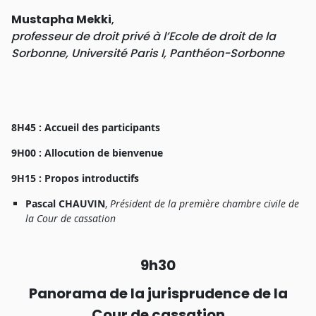
Mustaph
a
Mekki
,
p
r
ofesseu
r
d
e
d
r
oi
t
priv
é à
l’Ecol
e
d
e
d
r
oi
t
d
e
l
a
Sorbonne
,
Universit
é
Pari
s
I
,
Panthéon-Sorbonn
e
8H45 :
Accuei
l
de
s
participant
s
9H00 :
Allocutio
n
d
e
bienvenu
e
9H
1
5 :
Propo
s
i
ntroductif
s
Pasca
l
CHAUVIN
,
Présiden
t
d
e
l
a
p
r
emiè
r
e
chamb
r
e
civil
e
d
e
l
a
Cou
r
d
e
c
a
ssatio
n
9h
3
0
Panoram
a
d
e
l
a
jurisprudenc
e
d
e
l
a
Cou
r
d
e
c
assatio
n