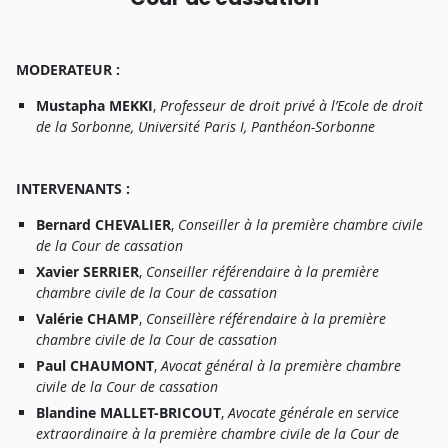
MODERATEUR
:
Mustaph
a
MEKKI
,
P
r
ofesseu
r
d
e
d
r
oi
t
priv
é à
l’Ecol
e
d
e
d
r
oi
t
d
e
l
a
Sorbonne
,
Universit
é
Pari
s
I
,
P
a
nthéon-Sorbonn
e
I
NTERVENANTS
:
Bernar
d
CHEVALIER
,
Conseille
r à
l
a
p
r
emiè
r
e
chamb
r
e
civil
e
d
e
l
a
Cou
r
d
e
c
a
ssatio
n
Xavie
r
SERRIER
,
Conseille
r
r
é
f
é
r
e
ndai
r
e à
l
a
p
r
emiè
r
e
chamb
r
e
civil
e
d
e
l
a
Cou
r
d
e
cassatio
n
Valéri
e
CHAMP
,
Conseillè
r
e
r
é
f
é
r
e
ndai
r
e à
l
a
p
r
emiè
r
e
chamb
r
e
civil
e
d
e
l
a
Cou
r
d
e
cassatio
n
Pau
l
CHAUMONT
,
A
voca
t
généra
l à
l
a
p
r
emiè
r
e
chamb
r
e
civil
e
d
e
l
a
Cou
r
d
e
c
a
ssatio
n
Blandin
e
MALLET-BRICOUT
,
A
vocat
e
général
e
e
n
servic
e
extrao
r
dinai
r
e à
l
a
p
r
emiè
r
e
chamb
r
e
civil
e
d
e
l
a
Cou
r
d
e