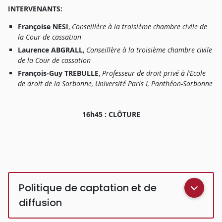
I
NTERVENANTS
:
François
e
NESI
,
Conseillè
r
e à
l
a
t
r
oisièm
e
chamb
r
e
civil
e
d
e
l
a
Cou
r
d
e
c
a
ssatio
n
Laurenc
e
ABGRALL
,
Conseillè
r
e à
l
a
t
r
oisièm
e
chamb
r
e
civil
e
d
e
l
a
Cou
r
d
e
c
a
ssatio
n
François-Gu
y
TREBULLE
,
P
r
ofesseu
r
d
e
d
r
oi
t
priv
é à
l’Ecol
e
d
e
d
r
oi
t
d
e
l
a
Sorbonne
,
Universit
é
Pari
s
I
,
P
a
nthéon-Sorbonn
e
16h4
5 : CLÔTURE
Politique de captation et de
diffusion