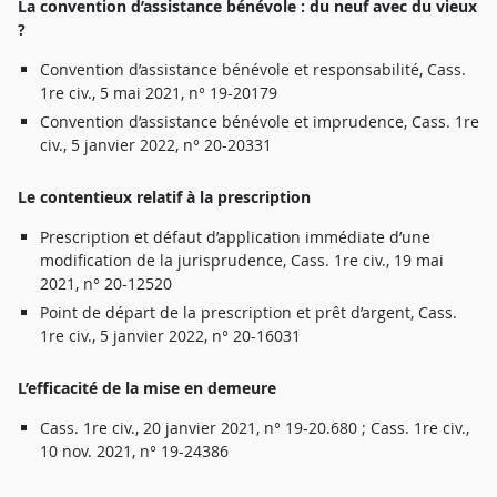
L
a
c
onventio
n
d’assistanc
e
bénévol
e :
d
u
neu
f
a
v
e
c
d
u
v
ie
u
x
?
Conventio
n
d’assistanc
e
bénévol
e
e
t
r
esponsabilité
,
Cass
.
1
r
e
ci
v
.
, 5
ma
i
2021
,
n
°
19-2017
9
Conventio
n
d’assistanc
e
bénévol
e
e
t
imprudence
,
Cass
.
1
r
e
ci
v
.
, 5
janvie
r
2022
,
n
°
20-2033
1
L
e
c
ontentieu
x
r
el
a
ti
f
à
l
a
p
r
escriptio
n
P
r
escriptio
n
e
t
défau
t
d’applicatio
n
immédiat
e
d’un
e
modificatio
n
d
e
l
a
jurisprudence
,
Cass
.
1
r
e
ci
v
.
,
1
9
ma
i
2021
,
n
°
20-1252
0
Poin
t
d
e
dépar
t
d
e
l
a
p
r
escriptio
n
e
t
prê
t
d’a
r
gent
,
Cass
.
1
r
e
ci
v
.
, 5
janvie
r
2022
,
n
°
20-1603
1
L
’efficacit
é
d
e
l
a
m
i
s
e
e
n
demeu
r
e
Cass
.
1
r
e
ci
v
.
,
2
0
janvie
r
2021
,
n
°
19-20.68
0 ;
Cass
.
1
r
e
ci
v
.
,
1
0
no
v
.
2021
,
n
°
19-2438
6