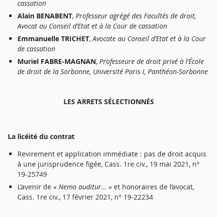
c
a
ssatio
n
Alai
n
BENABENT
,
P
r
ofesseu
r
agrég
é
de
s
Faculté
s
d
e
d
r
oit
,
A
voca
t
a
u
Consei
l
d’Eta
t
e
t à
l
a
Cou
r
d
e
cassatio
n
Emmanuell
e
TRICHET
,
A
vocat
e
a
u
Consei
l
d’Eta
t
e
t à
l
a
Cou
r
d
e
c
a
ssatio
n
Murie
l
FABRE-MAGNAN
,
P
r
ofesseu
r
e
d
e
d
r
oi
t
priv
é à
l’Écol
e
d
e
d
r
oi
t
d
e
l
a
Sorbonne
,
Universit
é
Pari
s
I
,
P
a
nthéon-Sorbonn
e
LES ARRETS SÉLECTIONNÉS
L
a
licéit
é
d
u
contra
t
Revi
r
emen
t
e
t
applicatio
n
immédiat
e :
pa
s
d
e
d
r
oi
t
acqui
s
à
un
e
jurisprudenc
e
figée
,
Cass
.
1
r
e
ci
v
.
,
1
9
ma
i
2021
,
n
°
19-2574
9
L
’aveni
r
d
e «
Nem
o
auditur
… »
e
t
honorai
r
e
s
d
e
l’avocat
,
Cass
.
1
r
e
ci
v
.
,
1
7
févrie
r
2021
,
n
°
19-2223
4