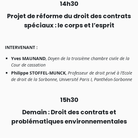
1
4h30
Proje
t
d
e
réform
e
d
u
droi
t
de
s
contrat
s
spéciau
x :
l
e
corp
s
e
t
l
’espri
t
INTERVENANT
:
Yve
s
MAUNAND
,
Doye
n
d
e
l
a
t
r
oisièm
e
chamb
r
e
civil
e
d
e
l
a
Cou
r
d
e
c
a
ssatio
n
Philipp
e
STOFFEL-MUNCK
,
P
r
ofesseu
r
d
e
d
r
oi
t
priv
é à
l’Ecol
e
d
e
d
r
oi
t
d
e
l
a
Sorbonne
,
Universit
é
P
ari
s
I
,
P
a
nthéon-Sorbonn
e
1
5h
3
0
Demai
n :
Droi
t
de
s
contrat
s
e
t
problématique
s
environnementale
s