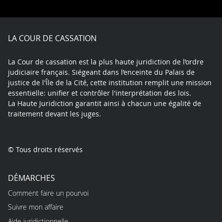
on
on
on
on
on
on
Facebook
X
Youtube
LinkedIn
Instagram
Blue
play
LA COUR DE CASSATION
La Cour de cassation est la plus haute juridiction de l’ordre
judiciaire français. Siégeant dans l’enceinte du Palais de
justice de l'Île de la Cité, cette institution remplit une mission
essentielle: unifier et contrôler l'interprétation des lois.
La Haute Juridiction garantit ainsi à chacun une égalité de
traitement devant les juges.
© Tous droits réservés
DÉMARCHES
Comment faire un pourvoi
Suivre mon affaire
Aide juridictionnelle