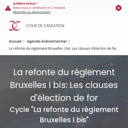
Panneau de gestion des cookies
Aller
Judilibre évolue !
Aidez-nous à l'améliorer en 2 minutes
au
Répondre au questionnaire
contenu
principal
Accueil
Agenda événementiel
La refonte du règlement Bruxelles I bis: Les clauses d'élection de for
La refonte du règlement
Bruxelles I bis: Les clauses
d'élection de for
Cycle "La refonte du règlement
Bruxelles I bis"