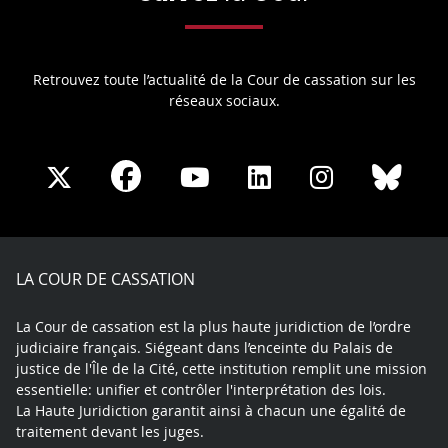
Retrouvez toute l’actualité de la Cour de cassation sur les
réseaux sociaux.
Share
Share
Share
Share
Sha
Share
on
on
on
on
on
on
Facebook
X
Youtube
LinkedIn
Instagram
Blue
play
LA COUR DE CASSATION
La Cour de cassation est la plus haute juridiction de l’ordre
judiciaire français. Siégeant dans l’enceinte du Palais de
justice de l'Île de la Cité, cette institution remplit une mission
essentielle: unifier et contrôler l'interprétation des lois.
La Haute Juridiction garantit ainsi à chacun une égalité de
traitement devant les juges.