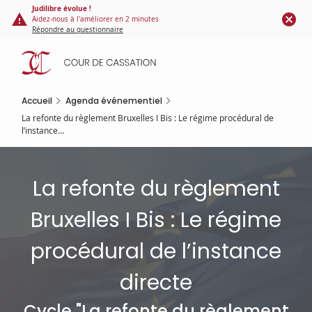
Panneau de gestion des cookies
Aller
Judilibre évolue !
Aidez-nous à l'améliorer en 2 minutes
au
Répondre au questionnaire
contenu
principal
Accueil
Agenda événementiel
La refonte du règlement Bruxelles I Bis : Le régime procédural de
l’instance…
La refonte du règlement
Bruxelles I Bis : Le régime
procédural de l’instance
directe
Cycle "La refonte du règlement