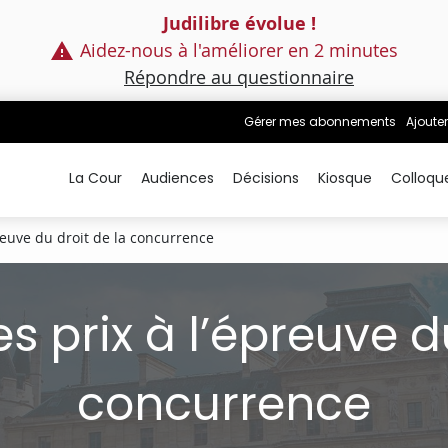
Judilibre évolue !
Aidez-nous à l'améliorer en 2 minutes
Répondre au questionnaire
Gérer mes abonnements
Ajouter
La Cour
Audiences
Décisions
Kiosque
Colloqu
preuve du droit de la concurrence
es prix à l’épreuve d
concurrence