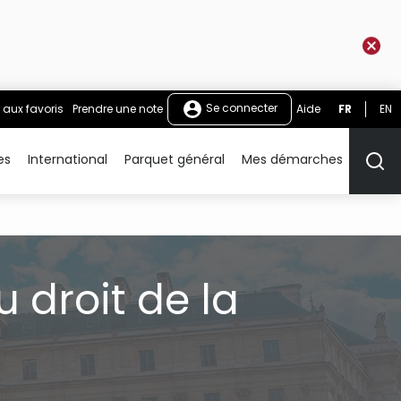
Se connecter
 aux favoris
Prendre une note
Aide
FR
EN
es
International
Parquet général
Mes démarches
Rech
u droit de la