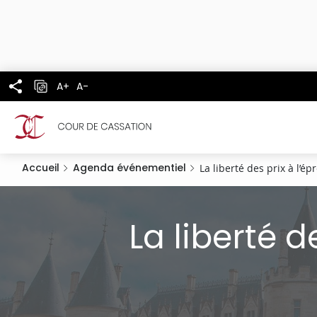
Panneau de gestion des cookies
Aller
au
contenu
principal
A+
A-
Accueil
Agenda événementiel
La liberté des prix à l’é
La liberté d