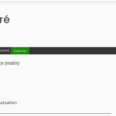
ré
sactivé.
Autoriser
ce (matin)
cassation