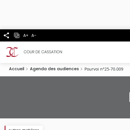
Panneau de gestion des cookies
Aller
au
contenu
principal
A+
A-
Accueil
Agenda des audiences
Pourvoi n°25-70.009