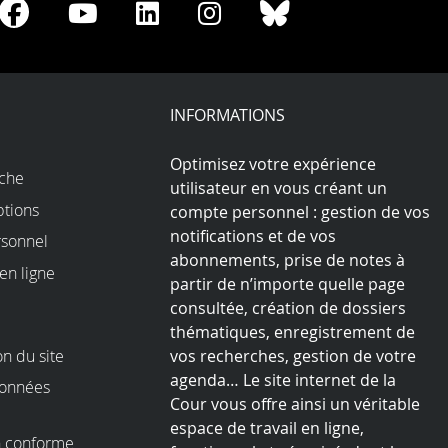
re
Share
Share
Share
Share
Share
on
on
on
on
on
Facebook
Youtube
LinkedIn
Instagram
Bluesky
play
INFORMATIONS
Optimisez votre expérience
rche
utilisateur en vous créant un
ptions
compte personnel : gestion de vos
notifications et de vos
sonnel
abonnements, prise de notes à
en ligne
partir de n’importe quelle page
consultée, création de dossiers
thématiques, enregistrement de
on du site
vos recherches, gestion de votre
agenda… Le site internet de la
données
Cour vous offre ainsi un véritable
espace de travail en ligne,
on conforme