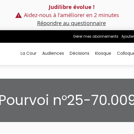
Judilibre évolue !
Aidez-nous à l'améliorer en 2 minutes
Répondre au questionnaire
Gérer mes abonnements
Ajouter
La Cour
Audiences
Décisions
Kiosque
Colloqu
Pourvoi n°25-70.00