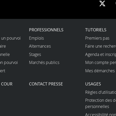
Sha
on
X
PROFESSIONNELS
TUTORIELS
 un pourvoi
Emplois
Premiers pas
aire
Alternances
Faire une reche
nnelle
Stages
Agenda et inscri
on pourvoi
Marchés publics
Mon compte per
ert
Mes démarches 
A COUR
CONTACT PRESSE
USAGES
Règles d’utilisati
Protection des 
personnelles
Accessibilité n